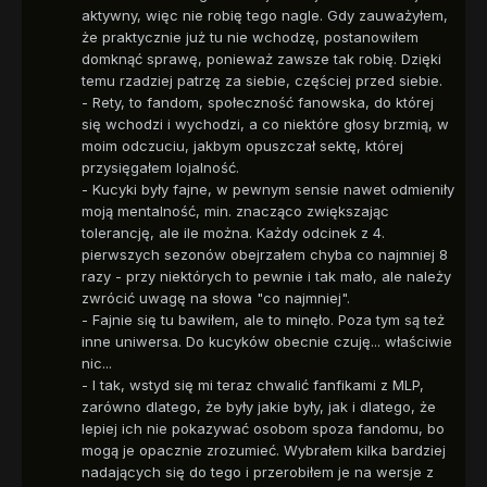
aktywny, więc nie robię tego nagle. Gdy zauważyłem,
że praktycznie już tu nie wchodzę, postanowiłem
domknąć sprawę, ponieważ zawsze tak robię. Dzięki
temu rzadziej patrzę za siebie, częściej przed siebie.
- Rety, to fandom, społeczność fanowska, do której
się wchodzi i wychodzi, a co niektóre głosy brzmią, w
moim odczuciu, jakbym opuszczał sektę, której
przysięgałem lojalność.
- Kucyki były fajne, w pewnym sensie nawet odmieniły
moją mentalność, min. znacząco zwiększając
tolerancję, ale ile można. Każdy odcinek z 4.
pierwszych sezonów obejrzałem chyba co najmniej 8
razy - przy niektórych to pewnie i tak mało, ale należy
zwrócić uwagę na słowa "co najmniej".
- Fajnie się tu bawiłem, ale to minęło. Poza tym są też
inne uniwersa. Do kucyków obecnie czuję... właściwie
nic...
- I tak, wstyd się mi teraz chwalić fanfikami z MLP,
zarówno dlatego, że były jakie były, jak i dlatego, że
lepiej ich nie pokazywać osobom spoza fandomu, bo
mogą je opacznie zrozumieć. Wybrałem kilka bardziej
nadających się do tego i przerobiłem je na wersje z