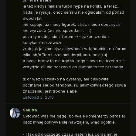
ja tez kiedys mialam turbo hype na koniki, a teraz...
nadal je rysuje, choc serialu nie ogladalam od ponad
dwoch lat
nie kupuje juz masy figurek, choc moich obecnych
nie wyrzuce (ani nie sprzedam .___.)
poza tym odejscie z forum =/= zakonczenie z
kucykami na zawsze
zrob jak ja: zmniejsz aktywnosc w fandomie, na forum
tylko sb/offtop i czasami derpibooru poklikaj
a bycie brony to nie trądzik, tego slowa nie trzeba sie
wstydzic xD ale noszenie go dumnie to tez przesada
tl; dr wez wszystko na dystans, ale calkowite
odcinanie sie od fandomu (w jakimkolwiek tego slowa
znaczeniu) jest troche slabe
Listopad 3, 2016
Sakitta
Cytować was nie będę, bo wiele komentarzy bardziej
bądź mniej pokrywa się nawzajem, więc ogólnie:
- I tak od dłuższego czasu jestem już coraz mniej