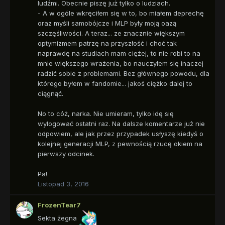
ludźmi. Obecnie piszę już tylko o ludziach.
- A w ogóle wkręciłem się w to, bo miałem deprechę
oraz myśli samobójcze i MLP były moją oazą
szczęśliwości. A teraz... ze znacznie większym
optymizmem patrzę na przyszłość i choć tak
naprawdę na studiach mam ciężej, to nie robi to na
mnie większego wrażenia, bo nauczyłem się inaczej
radzić sobie z problemami. Bez głównego powodu, dla
którego byłem w fandomie... jakoś ciężko dalej to
ciągnąć.
No to cóż, narka. Nie umieram, tylko idę się
wylogować ostatni raz. Na dalsze komentarze już nie
odpowiem, ale jak przez przypadek usłyszę kiedyś o
kolejnej generacji MLP, z pewnością rzucę okiem na
pierwszy odcinek.
Pa!
Listopad 3, 2016
FrozenTear7
Sekta żegna