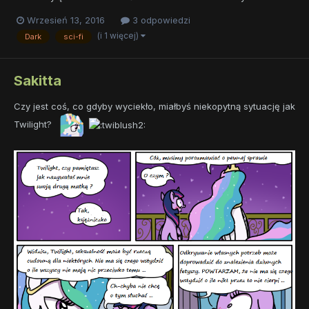
Wrzesień 13, 2016
3 odpowiedzi
(i 1 więcej)
Dark
sci-fi
Sakitta
Czy jest coś, co gdyby wyciekło, miałbyś niekopytną sytuację jak
Twilight?