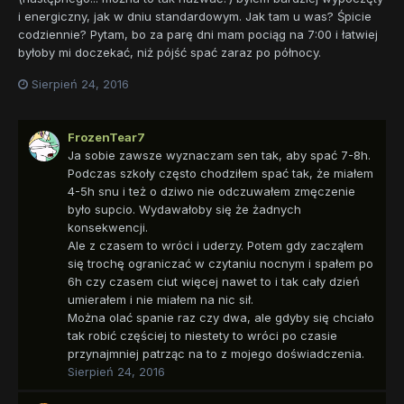
i energiczny, jak w dniu standardowym. Jak tam u was? Śpicie
codziennie? Pytam, bo za parę dni mam pociąg na 7:00 i łatwiej
byłoby mi doczekać, niż pójść spać zaraz po północy.
Sierpień 24, 2016
FrozenTear7
Ja sobie zawsze wyznaczam sen tak, aby spać 7-8h.
Podczas szkoły często chodziłem spać tak, że miałem
4-5h snu i też o dziwo nie odczuwałem zmęczenie
było supcio. Wydawałoby się że żadnych
konsekwencji.
Ale z czasem to wróci i uderzy. Potem gdy zacząłem
się trochę ograniczać w czytaniu nocnym i spałem po
6h czy czasem ciut więcej nawet to i tak cały dzień
umierałem i nie miałem na nic sił.
Można olać spanie raz czy dwa, ale gdyby się chciało
tak robić częściej to niestety to wróci po czasie
przynajmniej patrząc na to z mojego doświadczenia.
Sierpień 24, 2016