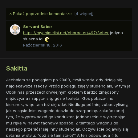
Pokaż poprzednie komentarze
[4 więcej]
Servant Saber
https://myanimelist.net/character/497/Saber
jedyna
słuszna lol
Październik 18, 2016
Sakitta
Jechałem se pociągiem po 20:00, czyli wtedy, gdy dzieją się
najciekawsze rzeczy. Przód pociągu zajęły studenciaki, w tym ja.
Obok nas przeszedł chwiejnym krokiem bardzo zmęczony
mężczyzna i zapytał się, gdzie toaleta. Ktoś pokazał mu
kierunek, więc tam też się udał. Niedługo później zobaczyliśmy,
jak w sąsiednim wagonie doszło do szarpaniny, zakończonej
tym, że wyprowadzał go konduktor, jednocześnie wykręcając
mu rękę w nawet fachowy sposób. Z tamtego wagonu do
naszego przeniósł się inny studenciak. Oczywiście pojawiły się
pytania w stylu: "cóż się tam stało?" A ten odpowiada (i tu