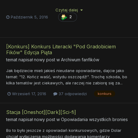
cytuję): "Piłem sobie herbatę a ten wyciąga fujarę i zaczyna
lać!".
Czytaj dalej
Październik 5, 2016
2
[Konkurs] Konkurs Literacki "Pod Gradobiciem
Fików" Edycja Piąta
temat napisał nowy post w
Archiwum fanfików
Jak będziecie mieli jakieś nieudane opowiadanie, dajcie jako
temat: "12. Kończ waść, wstydu oszczędź!". Trochę szkoda, bo
kilka tematów jest ciekawych, ale raczej nie zabiorę się za...
Wrzesień 17, 2016
37 odpowiedzi
konkurs
Stacja [Oneshot][Dark][Sci-fi]
temat napisał nowy post w
Opowiadania wszystkich bronies
Bo to było jeszcze z opowiadań konkursowych, gdzie Dolar
chciał wyłączenia możliwości dodawania komentarzy