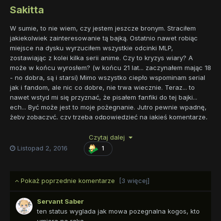
Sakitta
W sumie, to nie wiem, czy jestem jeszcze bronym. Straciłem
jakiekolwiek zainteresowanie tą bajką. Ostatnio nawet robiąc
miejsce na dysku wyrzuciłem wszystkie odcinki MLP,
zostawiając z kolei kilka serii anime. Czy to kryzys wiary? A
może w końcu wyrosłem? (w końcu 21 lat... zaczynałem mając 18
- no dobra, są i starsi) Mimo wszystko ciepło wspominam serial
jak i fandom, ale nic co dobre, nie trwa wiecznie. Teraz... to
nawet wstyd mi się przyznać, że pisałem fanfiki do tej bajki...
ech... Być może jest to moje pożegnanie. Jutro pewnie wpadnę,
żeby zobaczyć, czy trzeba odpowiedzieć na jakieś komentarze,
ale na tym już chyba się to skończy, przynajmniej na razie. Może
kiedyś jakaś złota igła ponownie przekłuje moje serce i wrócę,
Czytaj dalej
ale raczej tak się nie stanie...
Listopad 2, 2016
1
Byliście najlepszym fandomem, do jakiego należałem. Do
zobaczenia w innych!
Pokaż poprzednie komentarze
[3 więcej]
Servant Saber
ten status wyglada jak mowa pozegnalna kogos, kto
umiera na raka