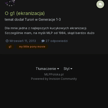
O g1 (ekranizacja)
temat dodał
Turoń
w
Generacje 1-3
Dla mnie jedna z najlepszych kucykowych ekranizacji.
Szczególnie mam, na myśli MLP od 1984, skąd bardzo dużo
inspiracji brała sama Lauren Faust, przy tworzeniu FIM, co jak
Wrzesień 11, 2013
27 odpowiedzi
najbardziej się jej chwali. Ten kto uważa,że poprzednie
g1
my little pony movie
generacje kucyków były 'przesłodzone' czy 'bez żadnej
ciekawej fabuły",...
Tłumaczenie
Styl
MLPPolska.pl
Powered by Invision Community