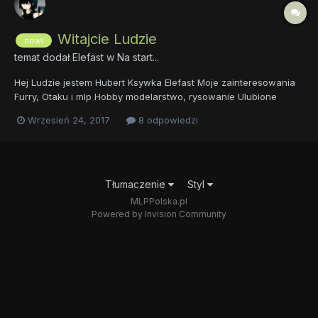
Witajcie Ludzie
nowi
temat dodał
Elefast
w
Na start...
Hej Ludzie jestem Hubert Ksywka Elefast Moje zainteresowania
Furry, Otaku i mlp Hobby modelarstwo, rysowanie Ulubione
Gatunki Horror Gore Ulubiona Postać Chrysalic, Lil miss rarity
Wrzesień 24, 2017
8 odpowiedzi
Jak by ktoś chciał tu ejst mój profil na deviant art
http://elefast.deviantart.com/
Tłumaczenie
Styl
MLPPolska.pl
Powered by Invision Community