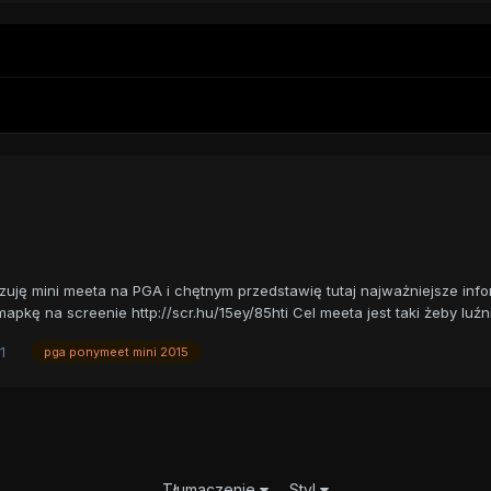
uję mini meeta na PGA i chętnym przedstawię tutaj najważniejsze infor
mapkę na screenie http://scr.hu/15ey/85hti Cel meeta jest taki żeby luźn
1
pga ponymeet mini 2015
Tłumaczenie
Styl