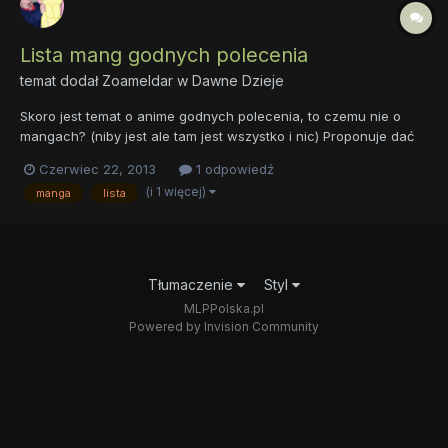
Lista mang godnych polecenia
temat dodał
Zoameldar
w
Dawne Dzieje
Skoro jest temat o anime godnych polecenia, to czemu nie o
mangach? (niby jest ale tam jest wszystko i nic) Proponuje dać
listę mang, które uważacie za godne polecenia. Najlepiej z
Czerwiec 22, 2013
1 odpowiedź
krótkim wyjaśnieniem czemu, bądź o czym jest. Na początek od
(i 1 więcej)
manga
lista
siebie dam: Berserk - oczywiście - mroczny świat,...
Tłumaczenie
Styl
MLPPolska.pl
Powered by Invision Community