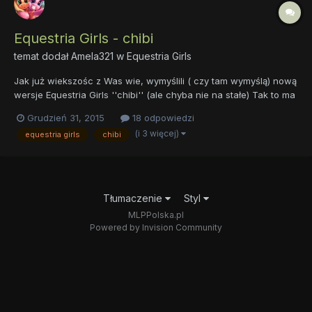
Equestria Girls - chibi
temat dodał
Amela321
w
Equestria Girls
Jak już wiekszośc z Was wie, wymyślili ( czy tam wymyślą) nową
wersje Equestria Girls ''chibi'' (ale chyba nie na stałe) Tak to ma
wyglądac. Dla mnie jest to ohydne i troche przerażające XD. Mi
Grudzień 31, 2015
18 odpowiedzi
to przypomina g3.5 :/ Ble A jakie są wasze opinie na temat ''tego
(i 3 więcej)
equestria girls
chibi
czegos''? Podoba w...
Tłumaczenie
Styl
MLPPolska.pl
Powered by Invision Community