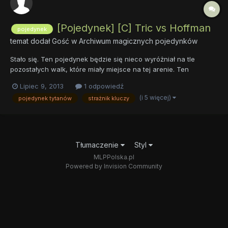
[Pojedynek] [C] Tric vs Hoffman
pojedynek
temat dodał Gość w
Archiwum magicznych pojedynków
Stało się. Ten pojedynek będzie się nieco wyróżniał na tle
pozostałych walk, które miały miejsce na tej arenie. Ten
pojedynek jest bowiem czymś, co nie powtórzy się raczej przez
Lipiec 9, 2013
1 odpowiedź
najbliższe tysiąc lat w kontekście jakości czarów, kreatywności
(i 5 więcej)
pojedynek tytanów
strażnik kluczy
uczestników i ogółu widowiska. Tut...
Tłumaczenie
Styl
MLPPolska.pl
Powered by Invision Community