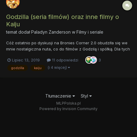
Godzilla (seria filmów) oraz inne filmy o
Kaiju
temat dodał
Paladyn Zanderson
w
Filmy i seriale
Cóż ostatnio po dyskusji na Bronies Corner 2.0 obudziła się we
mnie nostalgiczna nuta, co do filmów z Godzilą i spółką. Dla tych
którzy nie wiedzą kim jest Godzila śpieszę wyjaśnieniem, że jest
Lipiec 13, 2019
11 odpowiedzi
3
to ogromny zmutowany w wyniku radiacji gad wymyślony w
studiu Toho w 54 roku do filmu pod tym samym...
(i 4 więcej)
godzilla
kaiju
Tłumaczenie
Styl
MLPPolska.pl
Powered by Invision Community