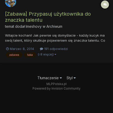
[Zabawa] Przypasuj użytkownika do
znaczka talentu
temat dodał
Imeshovy
w
Archiwum
Witajcie kochani! Jak pewnie się domyślacie - każdy kucyk ma
swój talent, który skutkuje pojawieniem się znaczka talentu. Co
prawda Cutie Mark Crusaders jeszcze nie zdołały zdobyć
Marzec 8, 2014
191 odpowiedzi
swoich znaczków, lecz bardzo pilnie harują by spełnić swoje
(i 8 więcej)
zabawa
taka
najskrytsze marzenie. Zresztą można wyżej zauważyć, że p...
Tłumaczenie
Styl
MLPPolska.pl
Powered by Invision Community