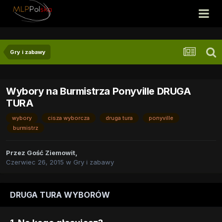
Gry i zabawy
Wybory na Burmistrza Ponyville DRUGA
TURA
wybory
cisza wyborcza
druga tura
ponyville
burmistrz
Przez
Gość Ziemowit
,
Czerwiec 26, 2015
w
Gry i zabawy
DRUGA TURA WYBORÓW