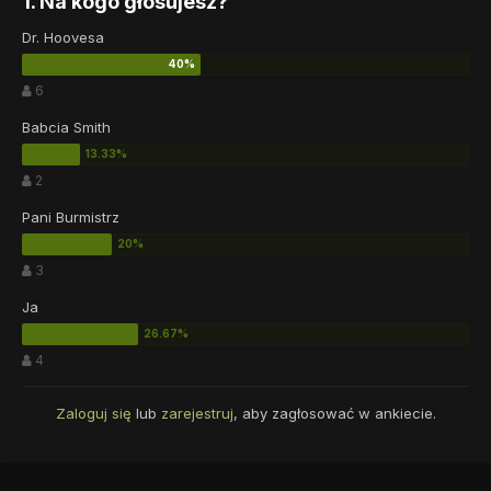
1. Na kogo głosujesz?
Dr. Hoovesa
6
Babcia Smith
2
Pani Burmistrz
3
Ja
4
Zaloguj się
lub
zarejestruj
, aby zagłosować w ankiecie.