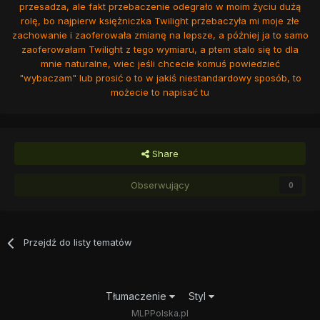
przesadza, ale fakt przebaczenie odegrało w moim życiu dużą
rolę, bo najpierw księżniczka Twilight przebaczyła mi moje złe
zachowanie i zaoferowała zmianę na lepsze, a później ja to samo
zaoferowałam Twilight z tego wymiaru, a ptem stalo się to dla
mnie naturalne, wiec jeśli chcecie komuś powiedzieć
"wybaczam" lub prosić o to w jakiś niestandardowy sposób, to
możecie to napisać tu
Share
Obserwujący
0
Przejdź do listy tematów
Tłumaczenie
Styl
MLPPolska.pl