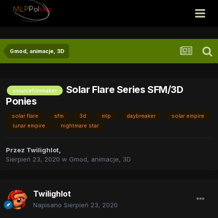
Gmod, animacje, 3D
Solar Flare Series SFM/3D
sourcefilmmaker
Ponies
solar flare
sfm
3d
mlp
daybreaker
solar empire
lunar empire
nightmare star
Przez
Twilighlot
,
Sierpień 23, 2020
w
Gmod, animacje, 3D
Twilighlot
Napisano
Sierpień 23, 2020