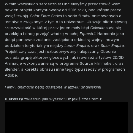
Witam wszystkich serdecznie! Chcielibyśmy przedstawić wam
pewien projekt kontynuowany od 2016 roku, nad którym prace
wciąż trwają.
Solar Flare Series
to seria filmów animowanych o
tematyce związanym z tym o to uniwersum. Ukazuje alternatywną
rzeczywistość w której przez jeden mały błąd
Celestia
stała się
przeklęta i chcę przejąć władzę w całej
Equestrii
. Harmonia jaka
dotąd panowała zostanie zastąpiona orkiestrą wojny i nowym
podziałem terytorialnym między
Lunar Empire
, oraz
Solar Empire
.
Projekt cały czas jest rozbudowywany i ulepszany. Obecnie
posiada grupę aktorów głosowych jak i również artystów 2D/3D.
Animacje wykonywanie są w programie Source Filmmaker, oraz
Blender, a korekta obrazu i inne tego typu rzeczy w programach
Adobe.
Filmy i animacje będą dostępne w języku angielskim!
Pierwszy
zwiastun jaki wyszedł już jakiś czas temu: