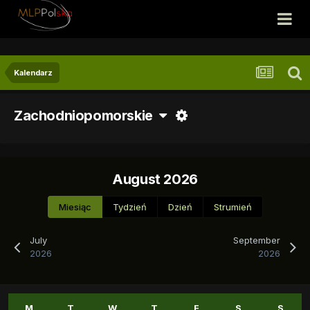
Kalendarz
Zachodniopomorskie
August 2026
Miesiąc
Tydzień
Dzień
Strumień
July
September
2026
2026