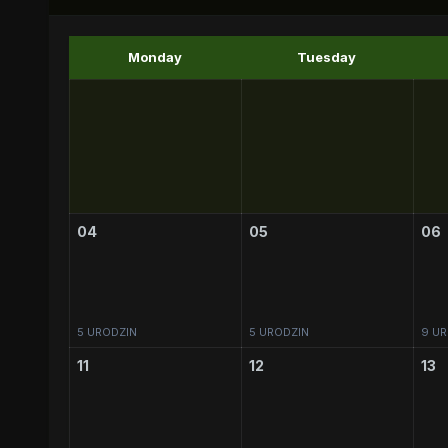
Monday
Tuesday
04
05
06
5 URODZIN
5 URODZIN
9 UR
11
12
13