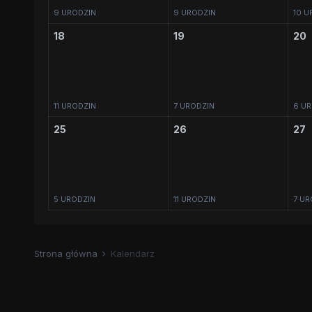
9 URODZIN
9 URODZIN
10 U
18
19
20
11 URODZIN
7 URODZIN
6 UR
25
26
27
5 URODZIN
11 URODZIN
7 UR
Strona główna
Kalendarz