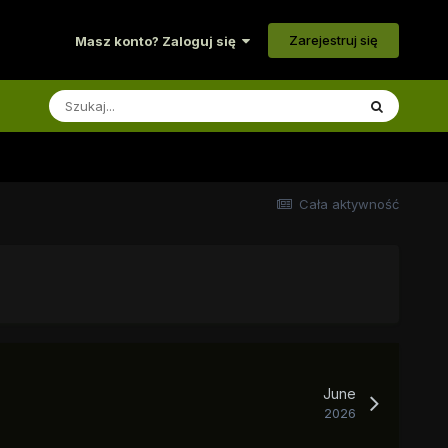
Zarejestruj się
Masz konto? Zaloguj się
Cała aktywność
June
2026