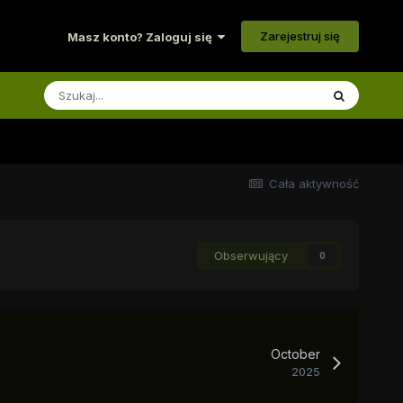
Zarejestruj się
Masz konto? Zaloguj się
Cała aktywność
Obserwujący
0
October
2025