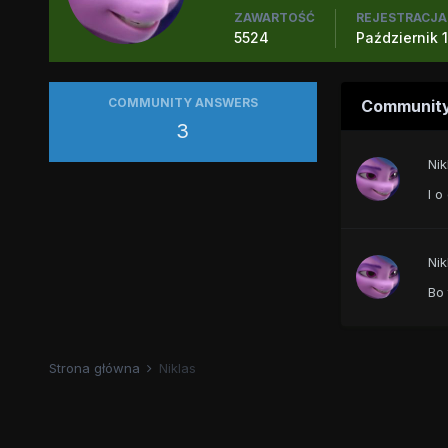
ZAWARTOŚĆ
REJESTRACJA
5524
Październik 1
COMMUNITY ANSWERS
Communit
3
Nik
I o
Nik
Bo 
Strona główna
Niklas