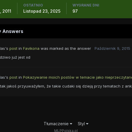
OSTATNIO
WYGRANE DNI
, 2011
Listopad 23, 2025
97
y Answers
las's
post
in
Favikona
was marked as the answer
Październik 9, 2015
 dziwo już jest xd
las's
post
in
Pokazywanie moich postów w temacie jako nieprzeczytan
tak jakoś przyuważyłem, że takie cudaki się dzieją przy tematach z ankie
Tłumaczenie
Styl
MLPPolska.pl