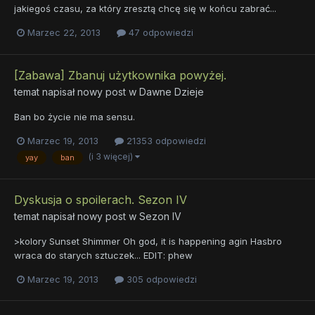
jakiegoś czasu, za który zresztą chcę się w końcu zabrać...
Marzec 22, 2013
47 odpowiedzi
[Zabawa] Zbanuj użytkownika powyżej.
temat napisał nowy post w
Dawne Dzieje
Ban bo życie nie ma sensu.
Marzec 19, 2013
21353 odpowiedzi
(i 3 więcej)
yay
ban
Dyskusja o spoilerach. Sezon IV
temat napisał nowy post w
Sezon IV
>kolory Sunset Shimmer Oh god, it is happening agin Hasbro
wraca do starych sztuczek... EDIT: phew
Marzec 19, 2013
305 odpowiedzi