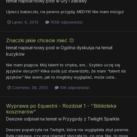
temat napisał nowy post w
Gry i zabawy
Upiecz babeczki, na pewno przyjdą. MEDYK! Nie mam mózgu!
Lipiec 6, 2013
1558 odpowiedzi
Znaczki jakie chcecie mieć :D
temat napisał nowy post w
Ogólna dyskusja na temat
kucyków
Nie mam pojęcia. Mój talent to chyba, em... Szybko uczę się
języków obcych? Kilka osób już stwierdziło, że mam "talent do
języków" Nie wiem, jak to mogłoby wyglądać, może usta...
Czerwiec 28, 2013
106 odpowiedzi
Wyprawa po Equestrii - Rozdział 1 - ''Biblioteka
koszmarów"
Deezee
odpisał na temat w
Przygody z Twilight Sparkle
Deezee popatrzyła na Twilight, która nie wyglądała zbyt pewnie.
Była ciekawa, czy ona również słyszała to, co ona. Nie, to moja