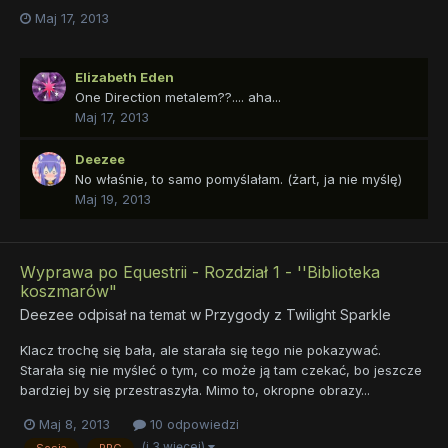
Maj 17, 2013
Elizabeth Eden
One Direction metalem??.... aha...
Maj 17, 2013
Deezee
No właśnie, to samo pomyślałam. (żart, ja nie myślę)
Maj 19, 2013
Wyprawa po Equestrii - Rozdział 1 - ''Biblioteka
koszmarów"
Deezee
odpisał na temat w
Przygody z Twilight Sparkle
Klacz trochę się bała, ale starała się tego nie pokazywać.
Starała się nie myśleć o tym, co może ją tam czekać, bo jeszcze
bardziej by się przestraszyła. Mimo to, okropne obrazy...
Maj 8, 2013
10 odpowiedzi
(i 3 więcej)
Sesja
RPG