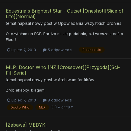
Equestria's Brightest Star - Outset [Oneshot][Slice of
Life][Normal]
temat napisał nowy post w
Opowiadania wszystkich bronies
O, czytałam na FGE. Bardzo mi się podobało, o. I wreszcie coś o
Fleur!
Lipiec 7, 2013
5 odpowiedzi
Fleur de Lis
MLP: Doctor Who [NZ][Crossover][Przygoda][Sci-
Fi][Seria]
temat napisał nowy post w
Archiwum fanfików
Zrób akapity, błagam.
Lipiec 7, 2013
8 odpowiedzi
(i 3 więcej)
DoctorWho
MLP
[Zabawa] MEDYK!