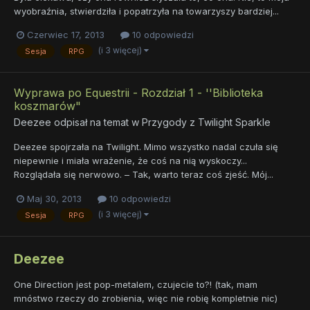
wyobraźnia, stwierdziła i popatrzyła na towarzyszy bardziej...
Czerwiec 17, 2013
10 odpowiedzi
(i 3 więcej)
Sesja
RPG
Wyprawa po Equestrii - Rozdział 1 - ''Biblioteka
koszmarów"
Deezee
odpisał na temat w
Przygody z Twilight Sparkle
Deezee spojrzała na Twilight. Mimo wszystko nadal czuła się
niepewnie i miała wrażenie, że coś na nią wyskoczy...
Rozglądała się nerwowo. – Tak, warto teraz coś zjeść. Mój...
Maj 30, 2013
10 odpowiedzi
(i 3 więcej)
Sesja
RPG
Deezee
One Direction jest pop-metalem, czujecie to?! (tak, mam
mnóstwo rzeczy do zrobienia, więc nie robię kompletnie nic)