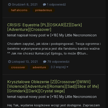
Grudzień 8, 2021
1 odpowiedź
half alicorns
pinkadermus
CRISIS: Equestria [PL][OSKAR][Z][Dark]
[Adventure][Crossover]
temat napisał nowy post w
[+18] My Little Necronomicon
Chciałem zapytać, jak idzie i podopingować. Twoja ogromna i
świetnie wykonywana praca jest dla fandomu bardzo ważna
^^ Jak nie chcesz tłumaczyć Epilogu, to może @Sun...
Listopad 13, 2021
79 odpowiedzi
(i 2 więcej)
crossover
adventure
Krysztalowe Oblezenie [Z][Crossover][WWII]
[Violence][Adventure][Romans][Sad][Slice of life]
[Grimdark][Dark][Crystal siege]
temat napisał nowy post w
[+18] My Little Necronomicon
Hej Tak, wydanie ksiązkowe wciąz jest dostępne. Zapraszam