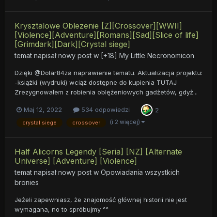
Krysztalowe Oblezenie [Z][Crossover][WWII]
[Violence][Adventure][Romans][Sad][Slice of life]
[Grimdark][Dark][Crystal siege]
temat napisał nowy post w
[+18] My Little Necronomicon
Dzięki @Dolar84za naprawienie tematu. Aktualizacja projektu:
-książki (wydruki) wciąż dostępne do kupienia TUTAJ
Zrezygnowałem z robienia oblężeniowych gadżetów, gdyż...
Maj 12, 2022
534 odpowiedzi
2
(i 2 więcej)
crystal siege
crossover
Half Alicorns Legendy [Seria] [NZ] [Alternate
Universe] [Adventure] [Violence]
temat napisał nowy post w
Opowiadania wszystkich
bronies
Jeżeli zapewniasz, że znajomość głównej historii nie jest
wymagana, no to spróbujmy ^^