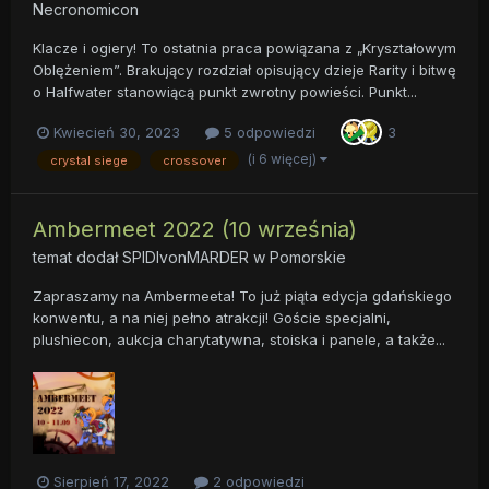
Necronomicon
Klacze i ogiery! To ostatnia praca powiązana z „Kryształowym
Oblężeniem”. Brakujący rozdział opisujący dzieje Rarity i bitwę
o Halfwater stanowiącą punkt zwrotny powieści. Punkt...
Kwiecień 30, 2023
5 odpowiedzi
3
(i 6 więcej)
crystal siege
crossover
Ambermeet 2022 (10 września)
temat dodał
SPIDIvonMARDER
w
Pomorskie
Zapraszamy na Ambermeeta! To już piąta edycja gdańskiego
konwentu, a na niej pełno atrakcji! Goście specjalni,
plushiecon, aukcja charytatywna, stoiska i panele, a także...
Sierpień 17, 2022
2 odpowiedzi