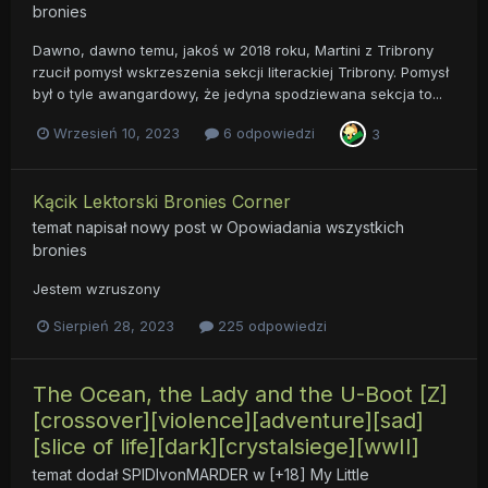
bronies
Dawno, dawno temu, jakoś w 2018 roku, Martini z Tribrony
rzucił pomysł wskrzeszenia sekcji literackiej Tribrony. Pomysł
był o tyle awangardowy, że jedyna spodziewana sekcja to...
Wrzesień 10, 2023
6 odpowiedzi
3
Kącik Lektorski Bronies Corner
temat napisał nowy post w
Opowiadania wszystkich
bronies
Jestem wzruszony
Sierpień 28, 2023
225 odpowiedzi
The Ocean, the Lady and the U-Boot [Z]
[crossover][violence][adventure][sad]
[slice of life][dark][crystalsiege][wwII]
temat dodał
SPIDIvonMARDER
w
[+18] My Little