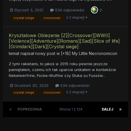
Styczeń 3, 2021
534 odpowiedzi
3
(i 2 więcej)
crystal siege
crossover
Krysztalowe Oblezenie [Z][Crossover][WWII]
[Violence][Adventure][Romans][Sad][Slice of life]
[Grimdark][Dark][Crystal siege]
temat napisał nowy post w
[+18] My Little Necronomicon
Z tymi rakietami, to jakoś w 2015 roku pewnie jeszcze
pamiętałem, czemu ich tak uparcie unikałem w kontekście
Nebelwerfrów, Focke-Wulfów czy Stuka zu Fussów...
Grudzień 30, 2020
534 odpowiedzi
(i 2 więcej)
crystal siege
crossover
POPRZEDNIA
Strona 1 z 124
DALEJ