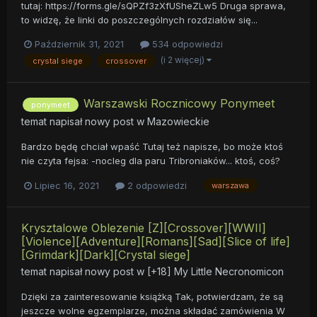
tutaj: https://forms.gle/sQPZf3zXfUSheZLw5 Druga sprawa,
to widzę, że linki do poszczególnych rozdziałów się...
Październik 31, 2021
534 odpowiedzi
(i 2 więcej)
crystal siege
crossover
Warszawski Rocznicowy Ponymeet
ponymeet
temat napisał nowy post w
Mazowieckie
Bardzo będę chciał wpaść Tutaj też napisze, bo może ktoś
nie czyta fejsa: -nocleg dla paru Tribroniaków... ktoś, coś?
Lipiec 16, 2021
2 odpowiedzi
warszawa
Krysztalowe Oblezenie [Z][Crossover][WWII]
[Violence][Adventure][Romans][Sad][Slice of life]
[Grimdark][Dark][Crystal siege]
temat napisał nowy post w
[+18] My Little Necronomicon
Dzięki za zainteresowanie książką Tak, potwierdzam, że są
jeszcze wolne egzemplarze, można składać zamówienia W