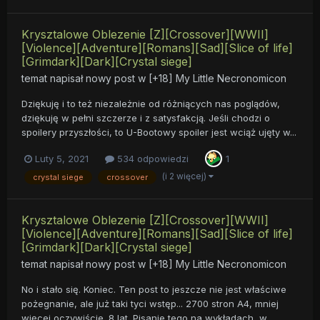
Krysztalowe Oblezenie [Z][Crossover][WWII]
[Violence][Adventure][Romans][Sad][Slice of life]
[Grimdark][Dark][Crystal siege]
temat napisał nowy post w
[+18] My Little Necronomicon
Dziękuję i to też niezależnie od różniących nas poglądów,
dziękuję w pełni szczerze i z satysfakcją. Jeśli chodzi o
spoilery przyszłości, to U-Bootowy spoiler jest wciąż ujęty w...
Luty 5, 2021
534 odpowiedzi
1
(i 2 więcej)
crystal siege
crossover
Krysztalowe Oblezenie [Z][Crossover][WWII]
[Violence][Adventure][Romans][Sad][Slice of life]
[Grimdark][Dark][Crystal siege]
temat napisał nowy post w
[+18] My Little Necronomicon
No i stało się. Koniec. Ten post to jeszcze nie jest właściwe
pożegnanie, ale już taki tyci wstęp... 2700 stron A4, mniej
więcej oczywiście. 8 lat. Pisanie tego na wykładach, w...