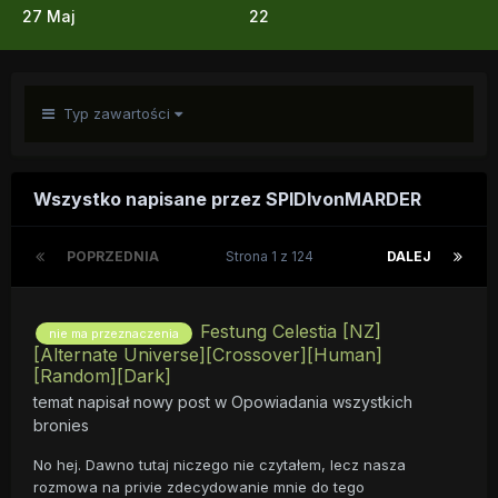
27 Maj
22
Typ zawartości
Wszystko napisane przez SPIDIvonMARDER
POPRZEDNIA
Strona 1 z 124
DALEJ
Festung Celestia [NZ]
nie ma przeznaczenia
[Alternate Universe][Crossover][Human]
[Random][Dark]
temat napisał nowy post w
Opowiadania wszystkich
bronies
No hej. Dawno tutaj niczego nie czytałem, lecz nasza
rozmowa na privie zdecydowanie mnie do tego