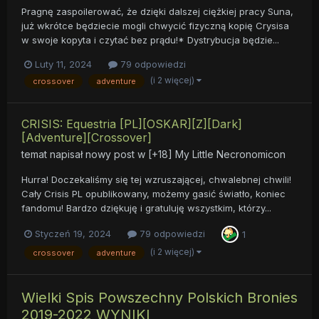
Pragnę zaspoilerować, że dzięki dalszej ciężkiej pracy Suna,
już wkrótce będziecie mogli chwycić fizyczną kopię Crysisa
w swoje kopyta i czytać bez prądu!* Dystrybucja będzie...
Luty 11, 2024
79 odpowiedzi
(i 2 więcej)
crossover
adventure
CRISIS: Equestria [PL][OSKAR][Z][Dark]
[Adventure][Crossover]
temat napisał nowy post w
[+18] My Little Necronomicon
Hurra! Doczekaliśmy się tej wzruszającej, chwalebnej chwili!
Cały Crisis PL opublikowany, możemy gasić światło, koniec
fandomu! Bardzo dziękuję i gratuluję wszystkim, którzy...
Styczeń 19, 2024
79 odpowiedzi
1
(i 2 więcej)
crossover
adventure
Wielki Spis Powszechny Polskich Bronies
2019-2022 WYNIKI