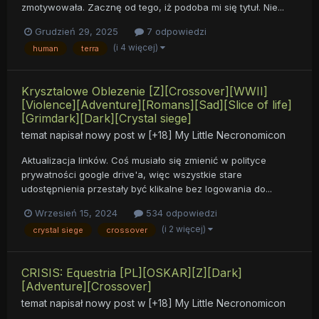
zmotywowała. Zacznę od tego, iż podoba mi się tytuł. Nie...
Grudzień 29, 2025
7 odpowiedzi
(i 4 więcej)
human
terra
Krysztalowe Oblezenie [Z][Crossover][WWII]
[Violence][Adventure][Romans][Sad][Slice of life]
[Grimdark][Dark][Crystal siege]
temat napisał nowy post w
[+18] My Little Necronomicon
Aktualizacja linków. Coś musiało się zmienić w polityce
prywatności google drive'a, więc wszystkie stare
udostępnienia przestały być klikalne bez logowania do...
Wrzesień 15, 2024
534 odpowiedzi
(i 2 więcej)
crystal siege
crossover
CRISIS: Equestria [PL][OSKAR][Z][Dark]
[Adventure][Crossover]
temat napisał nowy post w
[+18] My Little Necronomicon