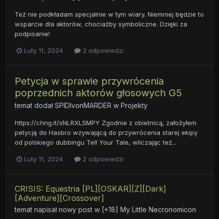
Też nie podkładam specjalnie w tym wiary. Niemniej będzie to
wsparcie dla aktorów, chociażby symboliczne. Dzięki za
podpisanie!
Luty 11, 2024
2 odpowiedzi
Petycja w sprawie przywrócenia
poprzednich aktorów głosowych G5
temat dodał
SPIDIvonMARDER
w
Projekty
https://chng.it/sNLRXLSMPY Zgodnie z obietnicą, założyłem
petycję do Hasbro wzywającą do przywrócenia starej ekipy
od polskiego dubbingu Tell Your Tale, wliczając też...
Luty 11, 2024
2 odpowiedzi
CRISIS: Equestria [PL][OSKAR][Z][Dark]
[Adventure][Crossover]
temat napisał nowy post w
[+18] My Little Necronomicon