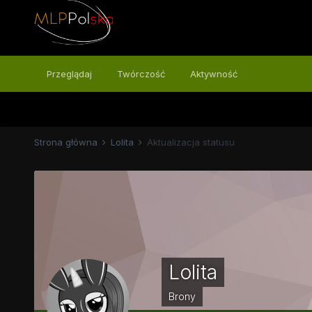
Przeglądaj
Twórczość
Aktywność
Strona główna
Lolita
Aktualizacja statusu
Lolita
Brony