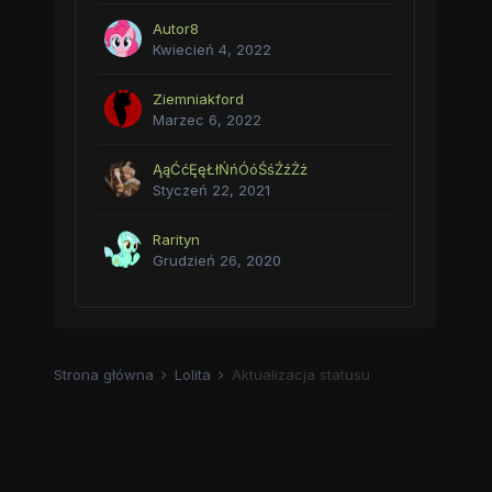
Autor8
Kwiecień 4, 2022
Ziemniakford
Marzec 6, 2022
ĄąĆćĘęŁłŃńÓóŚśŹźŻż
Styczeń 22, 2021
Rarityn
Grudzień 26, 2020
Strona główna
Lolita
Aktualizacja statusu