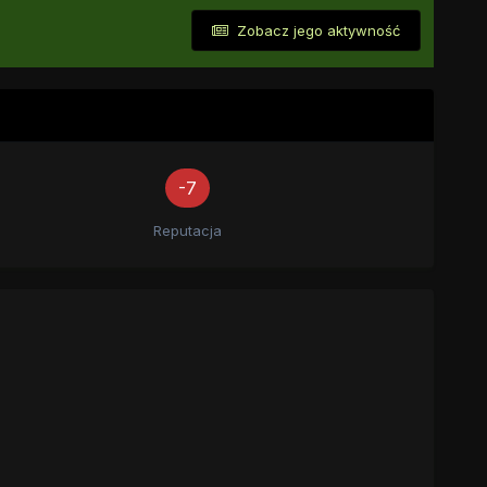
Zobacz jego aktywność
-7
Reputacja