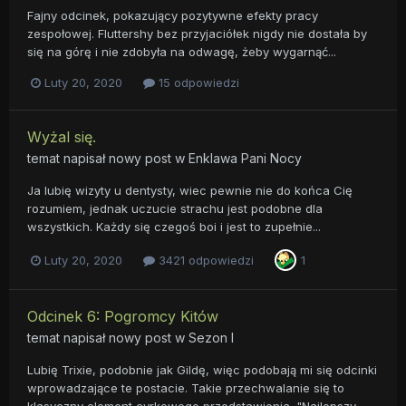
Fajny odcinek, pokazujący pozytywne efekty pracy
zespołowej. Fluttershy bez przyjaciółek nigdy nie dostała by
się na górę i nie zdobyła na odwagę, żeby wygarnąć...
Luty 20, 2020
15 odpowiedzi
Wyżal się.
temat napisał nowy post w
Enklawa Pani Nocy
Ja lubię wizyty u dentysty, wiec pewnie nie do końca Cię
rozumiem, jednak uczucie strachu jest podobne dla
wszystkich. Każdy się czegoś boi i jest to zupełnie...
Luty 20, 2020
3421 odpowiedzi
1
Odcinek 6: Pogromcy Kitów
temat napisał nowy post w
Sezon I
Lubię Trixie, podobnie jak Gildę, więc podobają mi się odcinki
wprowadzające te postacie. Takie przechwalanie się to