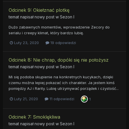
Odcinek 9: Okiełznać plotkę
temat napisał nowy post w
Sezon I
Dużo zabawnych momentów, wprowadzenie Zecory do
serialu i creepy klimat, który bardzo lubię.
Luty 23, 2020
19 odpowiedzi
Odcinek 8: Nie chrap, dopóki się nie położysz
temat napisał nowy post w
Sezon I
Mi się podoba skupienie na konkretnych kucykach, dzięki
czemu można lepiej pokazać ich charakter. Ja jestem kimś
pomiędzy AJ i Rarity. Lubię utrzymywać porządek i czystość...
Luty 21, 2020
11 odpowiedzi
1
Odcinek 7: Smoklękliwa
temat napisał nowy post w
Sezon I