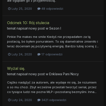
ale oglądam go z przyjemnością..
Luty 25, 2020
48 odpowiedzi
Odcinek 10: Rój stulecia
temat napisał nowy post w
Sezon I
Pinkie Pie makes me smile Kiedyś nie przepadałem za tą
postacią, bo byłem ponurakiem. To się diametralnie zmieniło i
teraz doceniam jej pozytywną energię. Bardzo lubię scenę z...
Luty 24, 2020
17 odpowiedzi
Wyżal się.
temat napisał nowy post w
Enklawa Pani Nocy
Ciężko nadążyć za autorem, ale wydaje mi się, że rozumiem
o so mu chozi. Zbyt wcześnie przestali tworzyć serial, przez
co tysiące ludzi nie pozna MLP i pozostaną bezmyślni. Inna...
Luty 24, 2020
3421 odpowiedzi