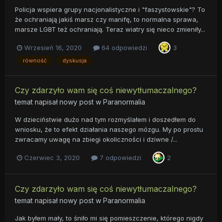
Policja wspiera grupy nacjonalistyczne i "faszystowskie"? To
że ochraniają jakiś marsz czy manifę, to normalna sprawa,
marsze LGBT też ochraniają. Teraz wiatry się nieco zmieniły...
Wrzesień 16, 2020
64 odpowiedzi
3
równość
dyskusja
Czy zdarzyło wam się coś niewytłumaczalnego?
temat napisał nowy post w
Paranormalia
W dzieciństwie dużo nad tym rozmyślałem i doszedłem do
wniosku, że to efekt działania naszego mózgu. My po prostu
zwracamy uwagę na zbiegi okoliczności i dziwne /...
Czerwiec 3, 2020
7 odpowiedzi
2
Czy zdarzyło wam się coś niewytłumaczalnego?
temat napisał nowy post w
Paranormalia
Jak byłem mały, to śniło mi się pomieszczenie, którego nigdy