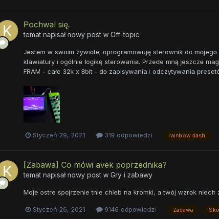
Pochwal się.
temat napisał nowy post w
Off-topic
Jestem w swoim żywiole; oprogramowuję sterownik do mojego za
klawiatury i ogólnie logikę sterowania. Przede mną jeszcze ma
FRAM - całe 32k x 8bit - do zapisywania i odczytywania preset
Styczeń 29, 2021
319 odpowiedzi
rainbow dash
[Zabawa] Co mówi avek poprzednika?
temat napisał nowy post w
Gry i zabawy
Moje ostre spojrzenie tnie chleb na kromki, a twój wzrok niech z
Styczeń 26, 2021
9146 odpowiedzi
Zabawa
Sko