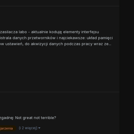
silacza labo - aktualnie koduję elementy interfejsu
gistrala danych przetworników i najciekawsze: układ pamięci
ów ustawień, do akwizycji danych podczas pracy wraz ze...
gadnę: Not great not terrible?
(i 2 więcej)
jarzenia