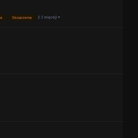
(i 2 więcej)
a
Skojarzenia