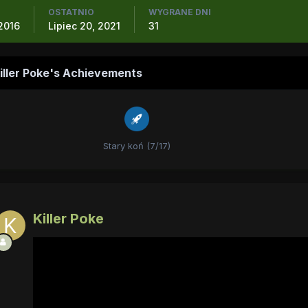
OSTATNIO
WYGRANE DNI
 2016
Lipiec 20, 2021
31
iller Poke's Achievements
Stary koń (7/17)
Killer Poke