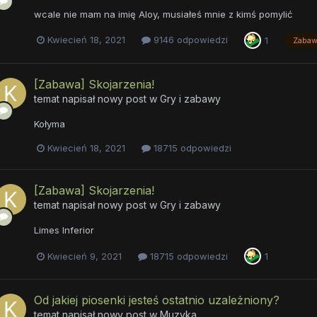
wcale nie mam na imię Aloy, musiałeś mnie z kimś pomylić
Kwiecień 18, 2021
9146 odpowiedzi
1
Zabaw
[Zabawa] Skojarzenia!
temat napisał nowy post w
Gry i zabawy
Kołyma
Kwiecień 18, 2021
18715 odpowiedzi
[Zabawa] Skojarzenia!
temat napisał nowy post w
Gry i zabawy
Limes Inferior
Kwiecień 9, 2021
18715 odpowiedzi
1
Od jakiej piosenki jesteś ostatnio uzależniony?
temat napisał nowy post w
Muzyka