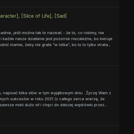
racter], [Slice of Life], [Sad]
adnie, jeśli można tak to nazwać - że to, co robimy, nie
 każde nasze działanie jest pozornie niezależne, bo kieruje
nić mamie, żeby nie grała "w lotka", bo to to tylko strata...
ba, napisać kilka słów w tym wyjątkowym dniu . Życzę Wam z
amych sukcesów w roku 2021 (z całego serca wierzę, że
zawsze mieli dużo sił i chęci do dalszej wędrówki przez...