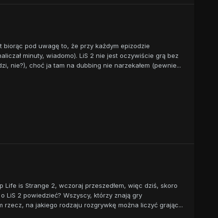
et biorąc pod uwagę to, że przy każdym epizodzie
liczał minuty, wiadomo). LiS 2 nie jest oczywiście grą bez
zi, nie?), choć ja tam na dubbing nie narzekałem (pewnie...
 Life is Strange 2, wczoraj przeszedłem, więc dziś, skoro
o LiS 2 powiedzieć? Wszyscy, którzy znają gry
rzecz, na jakiego rodzaju rozgrywkę można liczyć grając...