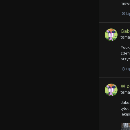
mówią
Li
Gabi
tema
Youka
zdefi
przyg
Li
W c
tema
Jako
tytu
jakąś