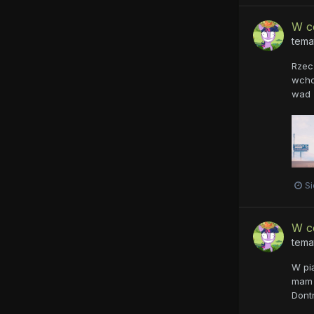
W c
tema
Rzecz
wchod
wad (
Si
W c
tema
W pią
mam 
Dont