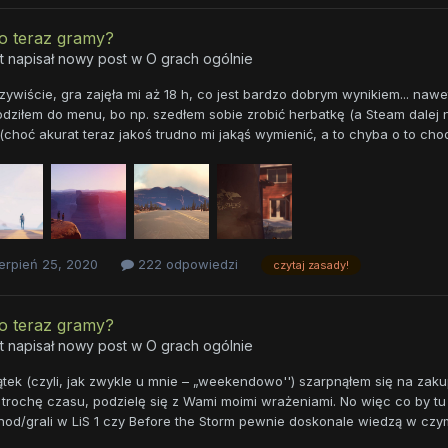
o teraz gramy?
t napisał nowy post w
O grach ogólnie
ywiście, gra zajęła mi aż 18 h, co jest bardzo dobrym wynikiem... naw
ziłem do menu, bo np. szedłem sobie zrobić herbatkę (a Steam dalej na
choć akurat teraz jakoś trudno mi jakąś wymienić, a to chyba o to chod
erpień 25, 2020
222 odpowiedzi
czytaj zasady!
o teraz gramy?
t napisał nowy post w
O grach ogólnie
tek (czyli, jak zwykle u mnie – „weekendowo'') szarpnąłem się na zakup
trochę czasu, podzielę się z Wami moimi wrażeniami. No więc co by tu 
nod/grali w LiS 1 czy Before the Storm pewnie doskonale wiedzą w czym 