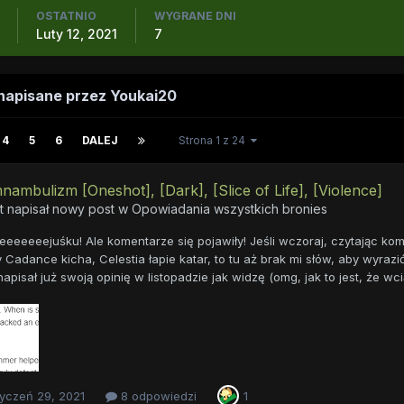
OSTATNIO
WYGRANE DNI
Luty 12, 2021
7
napisane przez Youkai20
4
5
6
DALEJ
Strona 1 z 24
ambulizm [Oneshot], [Dark], [Slice of Life], [Violence]
t napisał nowy post w
Opowiadania wszystkich bronies
eeeeeejuśku! Ale komentarze się pojawiły! Jeśli wczoraj, czytając kome
 Cadance kicha, Celestia łapie katar, to tu aż brak mi słów, aby wyrazić
apisał już swoją opinię w listopadzie jak widzę (omg, jak to jest, że w
yczeń 29, 2021
8 odpowiedzi
1