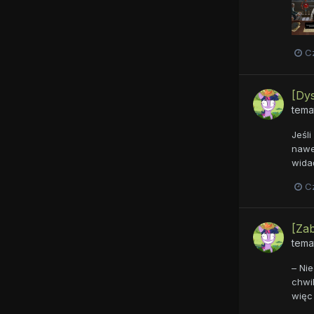
C
[Dys
tema
Jeśli
nawe
widać
C
[Zab
tema
– Nie
chwil
więc 