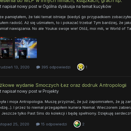
esienia do MLP w innych filmach, książkach, grach itp.
t napisał nowy post w
Ogólna dyskusja na temat kucyków
e pamiętałem, że taki temat istnieje (kiedyś go przypadkiem zobaczyłe
łem radość. Aż się uśmiałem, to i pokazać trzeba! Tym bardziej, że jako
miał nawiązania. No ale Youkai swoje wie! Otóż, moi mili, w World of T
rudzień 13, 2020
395 odpowiedzi
1
ążkowe wydanie Smoczych Łez oraz dodruk Antropologii
t napisał nowy post w
Projekty
yła i moja Antropologia. Muszę przyznać, że już zapomniałem, że ją za
zę...). I przez to niemal przegapiłem kuriera Niemal. Wieczorem zabiera
. Jeszcze tylko Past Sins do kolekcji i będę spełniony. Dziękuję serdec
stopad 25, 2020
15 odpowiedzi
2