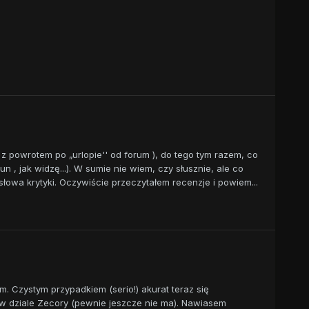
m z powrotem po „urlopie'' od forum ), do tego tym razem, co
 , jak widzę...). W sumie nie wiem, czy słusznie, ale co
z słowa krytyki. Oczywiście przeczytałem recenzje i powiem...
m. Czystym przypadkiem (serio!) akurat teraz się
 w dziale Zecory (pewnie jeszcze nie ma). Nawiasem