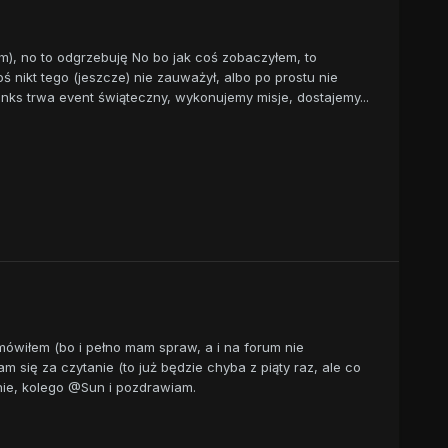
m), no to odgrzebuję No bo jak coś zobaczyłem, to
ś nikt tego (jeszcze) nie zauważył, albo po prostu nie
anks trwa event świąteczny, wykonujemy misje, dostajemy...
mówiłem (bo i pełno mam spraw, a i na forum nie
m się za czytanie (to już będzie chyba z piąty raz, ale co
znie, kolego @Sun i pozdrawiam.