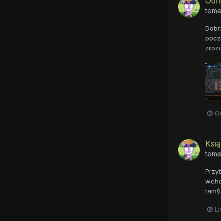
Odni
tema
Dobrz
poczu
zrozu
G
Ksi
tema
Przyb
wchod
tam!)
Li