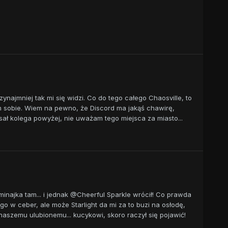
zynajmniej tak mi się widzi. Co do tego całego Chaosville, to
m sobie. Wiem na pewno, że Discord ma jakąś chawirę,
isał kolega powyżej, nie uważam tego miejsca za miasto...
minajka tam... i jednak @Cheerful Sparkle wrócił! Co prawda
go w ceber, ale może Starlight da mi za to buzi na osłodę,
naszemu ulubionemu... kucykowi, skoro raczył się pojawić!