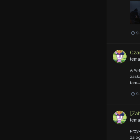
Si
Czar
tema
A wię
zaska
tam..
Si
[Za
tema
Przyk
zalo