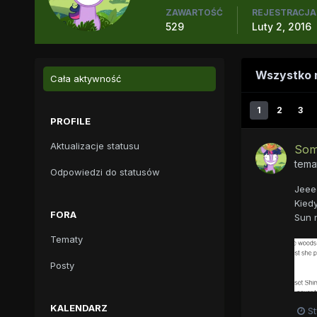
ZAWARTOŚĆ
REJESTRACJA
529
Luty 2, 2016
Wszystko 
Cała aktywność
1
2
3
PROFILE
Aktualizacje statusu
Somn
tema
Odpowiedzi do statusów
Jeeee
Kiedy
FORA
Sun n
Tematy
Posty
KALENDARZ
St