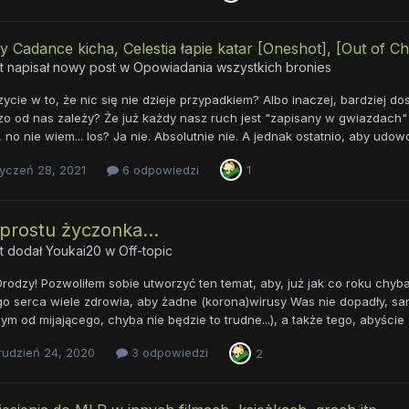
y Cadance kicha, Celestia łapie katar [Oneshot], [Out of Cha
t napisał nowy post w
Opowiadania wszystkich bronies
ycie w to, że nic się nie dzieje przypadkiem? Albo inaczej, bardziej dos
o od nas zależy? Że już każdy nasz ruch jest "zapisany w gwiazdach" i
 no nie wiem... los? Ja nie. Absolutnie nie. A jednak ostatnio, aby udowod
yczeń 28, 2021
6 odpowiedzi
1
prostu życzonka...
t dodał
Youkai20
w
Off-topic
Drodzy! Pozwoliłem sobie utworzyć ten temat, aby, już jak co roku chy
go serca wiele zdrowia, aby żadne (korona)wirusy Was nie dopadły, s
ym od mijającego, chyba nie będzie to trudne...), a także tego, abyście 
rudzień 24, 2020
3 odpowiedzi
2