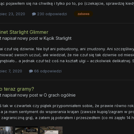
c pojawiłem się na chwilkę i tylko po to, po (czekajcie, sprawdzę kiedy n
piec 23, 2020
230 odpowiedzi
zabawa
net Starlight Glimmer
t napisał nowy post w
Kącik Starlight
i czuł się dziwnie. Nie był ani pobudzony, ani znudzony. Ani szczęśliwy,
niować swoich uczuć, ale wiedział, że nie czuł się tak dziwnie od miesięc
nębiało... a jednak czuł też coś na kształt ulgi – aczkolwiek delikatnej.
piec 7, 2020
66 odpowiedzi
o teraz gramy?
t napisał nowy post w
O grach ogólnie
ś tak w czwartek czy piątek przypomniałem sobie, że prawie równo rok 
ł, a ja mam sentyment do wspierania krajan (zawsze kupię/zagram w pro
 zagraniczną grą), a zatem ją pobrałem i przeszedłem (co mi zajęło 14 h