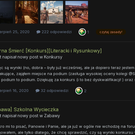
erpień 25, 2020
222 odpowiedzi
1
czytaj zasady!
na Śmierć [Konkurs][Literacki i Rysunkowy]
t napisał nowy post w
Konkursy
c są wyniki (no, dobra – były już wcześniej, ale ja dopiero teraz jeste
kujące, zająłem miejsce na podium (zasługa wysokiej oceny kolegi @Sun
. podium to podium. Dziękuję za konkurs (i to bez dyskwalifikacji! ) ora
erpień 16, 2020
32 odpowiedzi
2
bawa] Szkolna Wycieczka
t napisał nowy post w
Zabawy
ro mi to pisać, Panowie i Panie, ale ja już w ogóle nie wchodzę na foru
gowałem, ale tylko dlatego, że chcę sprawdzić, czy są wyniki konkursu