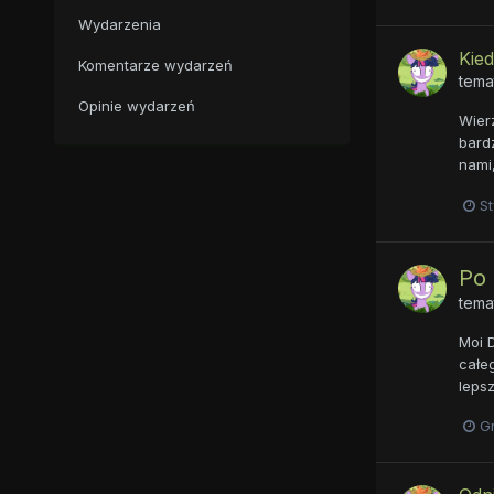
Wydarzenia
Kied
Komentarze wydarzeń
tema
Opinie wydarzeń
Wierz
bardz
nami,
St
Po 
tema
Moi 
całe
lepsz
G