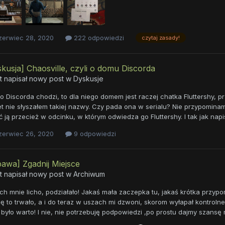
zerwiec 28, 2020
222 odpowiedzi
czytaj zasady!
kusja] Chaosville, czyli o domu Discorda
t napisał nowy post w
Dyskusje
 o Discorda chodzi, to dla niego domem jest raczej chatka Fluttershy, pr
t nie słyszałem takiej nazwy. Czy pada ona w serialu? Nie przypomina
 ją przecież w odcinku, w którym odwiedza go Fluttershy. I tak jak nap
zerwiec 26, 2020
9 odpowiedzi
awa] Zgadnij Miejsce
t napisał nowy post w
Archiwum
ch mnie licho, podziałało! Jakaś mała zaczepka tu, jakaś krótka przypo
ę to trwało, a i do teraz w uszach mi dzwoni, skorom wyłapał kontrolne
było warto! I nie, nie potrzebuję podpowiedzi ,po prostu dajmy szansę 