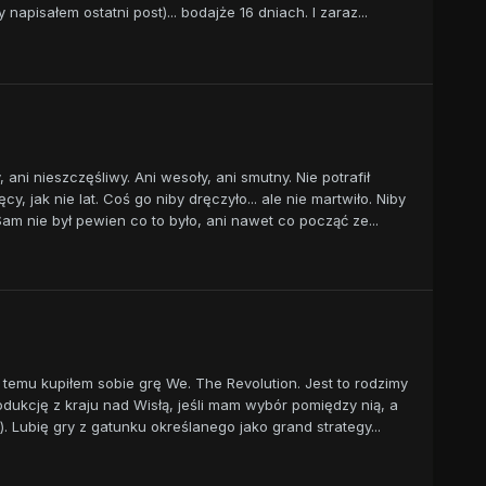
apisałem ostatni post)... bodajże 16 dniach. I zaraz...
 ani nieszczęśliwy. Ani wesoły, ani smutny. Nie potrafił
y, jak nie lat. Coś go niby dręczyło... ale nie martwiło. Niby
 Sam nie był pewien co to było, ani nawet co począć ze...
temu kupiłem sobie grę We. The Revolution. Jest to rodzimy
dukcję z kraju nad Wisłą, jeśli mam wybór pomiędzy nią, a
). Lubię gry z gatunku określanego jako grand strategy...