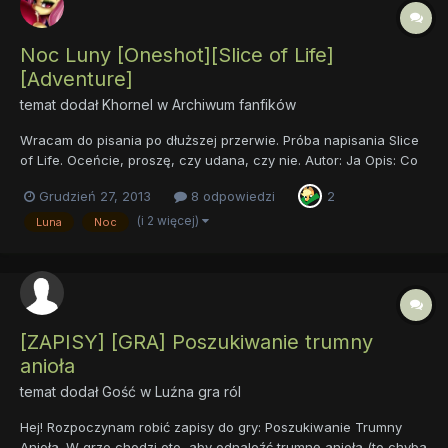
Noc Luny [Oneshot][Slice of Life]
[Adventure]
temat dodał
Khornel
w
Archiwum fanfików
Wracam do pisania po dłuższej przerwie. Próba napisania Slice
of Life. Oceńcie, proszę, czy udana, czy nie. Autor: Ja Opis: Co
robi Luna, gdy my śpimy? Bawi się księżycem i gwiazdami, a
Grudzień 27, 2013
8 odpowiedzi
2
może planuje powrót wiecznej nocy? Nie. Dba o nasze sny i
chroni nas przed koszmarami. I jest najlepszą księżni...
(i 2 więcej)
Luna
Noc
[ZAPISY] [GRA] Poszukiwanie trumny
anioła
temat dodał Gość w
Luźna gra ról
Hej! Rozpoczynam robić zapisy do gry: Poszukiwanie Trumny
Anioła. W grze chodzi oto, aby odnaleźć trumnę anioła (to chyba