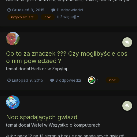
jasne). Tylko po chu* ją znajdywać? Chodzi oto, że anioł za 48h
Grudzień 8, 2015
11 odpowiedzi
wstanie i zacznie niszczyć świat za grzechy, aby tego uniknąć
(i 2 więcej)
ryzyko śmierći
noc
trzeba posmarować go kremem, tylko nie wiadomo...
Co to za znaczek ??? Czy moglibyście coś
o nim powiedzieć ?
temat dodał
Hartkor
w
Zapytaj
Listopad 9, 2015
3 odpowiedzi
1
noc
Noc spadających gwiazd
temat dodał
Wafel
w
Wszystko o komputerach
Już z nocy 12 na 13 sierpnia będzie noc spadających gwiazd!