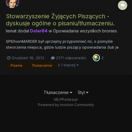
Stowarzyszenie Żyjących Piszących -
dyskusje ogólne o pisaniu/tłumaczeniu.
temat dodał
Dolar84
w
Opowiadania wszystkich bronies
SPIDIvonMARDER był uprzejmy przypomnieć mi, o pomyśle
stworzenia miejsca, gdzie ludzie piszący opowiadania (lub je
tłumaczący), mogliby wymieniać się doświadczeniami i
Grudzień 18, 2013
2171 odpowiedzi
2
prowadzić ogólną dyskusję na te, jakże im bliskie, tematy. Żeby
znowu nie zapomnieć (ta skleroza!) w trybie natychmiastowym
(i 1 więcej)
Pisanie
Tłumaczenie
powołuję...
Tłumaczenie
Styl
MLPPolska.pl
Powered by Invision Community