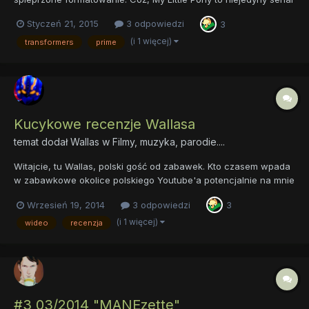
wydany pod patronatem Hasbro. Transformers: Prime to kolejna
Styczeń 21, 2015
3 odpowiedzi
3
produkcja spod dość znanej marki Transformers, o której chyba
nie muszę nikomu opowiadać. Jak zawsze, ser...
(i 1 więcej)
transformers
prime
Kucykowe recenzje Wallasa
temat dodał
Wallas
w
Filmy, muzyka, parodie....
Witajcie, tu Wallas, polski gość od zabawek. Kto czasem wpada
w zabawkowe okolice polskiego Youtube'a potencjalnie na mnie
kiedyś trafił i potencjalnie wie, że choć większość mojego
Wrzesień 19, 2014
3 odpowiedzi
3
dorobku to roboty i okolice fantastyki, to czasem pozwalam
sobie na rzeczy takie jak My Little Pony i inne produkt...
(i 1 więcej)
wideo
recenzja
#3 03/2014 "MANEzette"