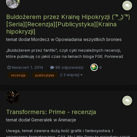
Buldożerem przez Krainę Hipokryzji ( ͡° ͜ʖ ͡°)
[Seria][Recenzja][Publicystyka][Kraina
hipokryzji]
temat dodał
Mordecz
w
Opowiadania wszystkich bronies
„Buldożerem przez fanfiki", czyli cykl niezależnych recenzji,
które publikuję co jakiś czas na łamach bloga FGE. Ponieważ
fandom cierpi na pewien niedostatek pod względem na
Kwiecień 1, 2014
96 odpowiedzi
6
komentarzy skierowanych do potencjalnych odbiorców,
postanowiłem publikować co jakiś czas recenzje kucykowych
(i 3 więcej)
recenzja
publicytyka
opowiadań. Ponie...
Transformers: Prime - recenzja
temat dodał
Generalek
w
Animacje
Uwaga, temat zawiera dużą ilość grafik i fanboyostwa. I
spieprzone formatowanie. Cóż, My Little Pony to niejedyny serial