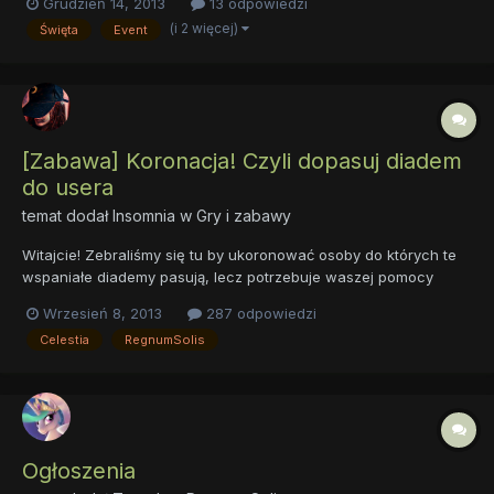
Grudzień 14, 2013
13 odpowiedzi
Masz rację. Aż robi się ciepło na sercu kiedy widzimy radość
(i 2 więcej)
Święta
Event
innych z otrzymanego od nas prezentu, szkoda, że nie...
[Zabawa] Koronacja! Czyli dopasuj diadem
do usera
temat dodał
Insomnia
w
Gry i zabawy
Witajcie! Zebraliśmy się tu by ukoronować osoby do których te
wspaniałe diademy pasują, lecz potrzebuje waszej pomocy
ponieważ, no niestety, przez moje obowiązki nie spędzam z
Wrzesień 8, 2013
287 odpowiedzi
wami czasu i nie wszystkich znam tak dobrze jak wy. Więc
Celestia
RegnumSolis
bardzo proszę o to, byście wskazywali w tym temacie
odpowied...
Ogłoszenia