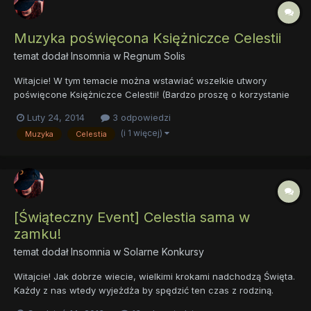
Muzyka poświęcona Księżniczce Celestii
temat dodał
Insomnia
w
Regnum Solis
Witajcie! W tym temacie można wstawiać wszelkie utwory
poświęcone Księżniczce Celestii! (Bardzo proszę o korzystanie
ze spoilerów) Moi faworyci A wy? Znacie jakiś dobry kawałek?
Luty 24, 2014
3 odpowiedzi
Pochwalcie się nim tutaj!
(i 1 więcej)
Muzyka
Celestia
[Świąteczny Event] Celestia sama w
zamku!
temat dodał
Insomnia
w
Solarne Konkursy
Witajcie! Jak dobrze wiecie, wielkimi krokami nadchodzą Święta.
Każdy z nas wtedy wyjeżdża by spędzić ten czas z rodziną.
Jednak, największą frajdą jest dawanie i dostawanie prezentów.