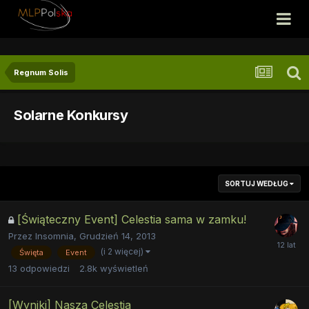
Regnum Solis
Solarne Konkursy
SORTUJ WEDŁUG
[Świąteczny Event] Celestia sama w zamku!
Przez
Insomnia
,
Grudzień 14, 2013
(i 2 więcej)
Święta
Event
13
odpowiedzi
2.8k
wyświetleń
[Wyniki] Nasza Celestia