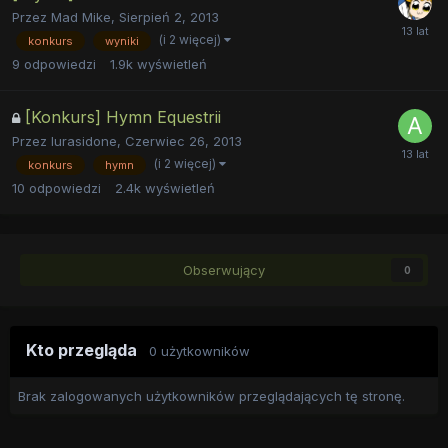
Przez
Mad Mike
,
Sierpień 2, 2013
(i 2 więcej)
konkurs
wyniki
9
odpowiedzi
1.9k
wyświetleń
[Konkurs] Hymn Equestrii
Przez
lurasidone
,
Czerwiec 26, 2013
(i 2 więcej)
konkurs
hymn
10
odpowiedzi
2.4k
wyświetleń
Obserwujący
0
Kto przegląda
0 użytkowników
Brak zalogowanych użytkowników przeglądających tę stronę.