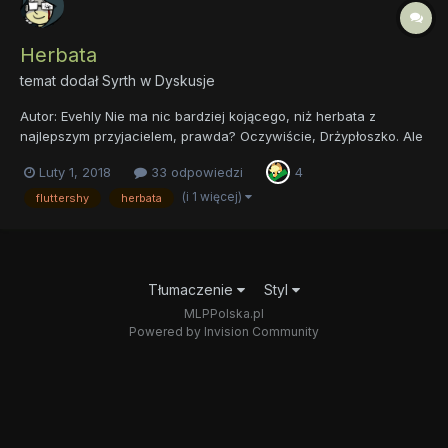
Herbata
temat dodał
Syrth
w
Dyskusje
Autor: Evehly Nie ma nic bardziej kojącego, niż herbata z
najlepszym przyjacielem, prawda? Oczywiście, Drżypłoszko. Ale
herbata jest cudowna nie tylko na spotkanie z przyjaciółmi.
Luty 1, 2018
33 odpowiedzi
4
Herbata jest niczym innym jak naparem, przyrządzany może być
z liści, pąków...
(i 1 więcej)
fluttershy
herbata
Tłumaczenie
Styl
MLPPolska.pl
Powered by Invision Community