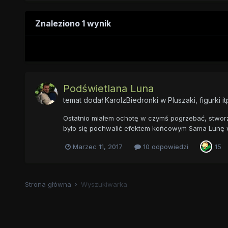
Znaleziono 1 wynik
Podświetlana Luna
temat dodał
KarolzBiedronki
w
Pluszaki, figurki it
Ostatnio miałem ochotę w czymś pogrzebać, stworzy
było się pochwalić efektem końcowym Sama Lunę wy
Marzec 11, 2017
10 odpowiedzi
15
Strona główna
Wyszukiwarka