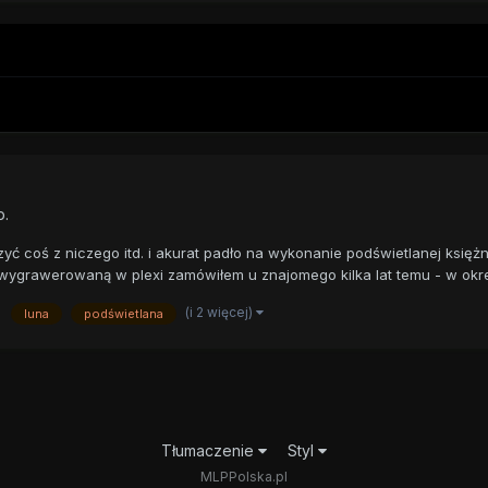
p.
ć coś z niczego itd. i akurat padło na wykonanie podświetlanej księżn
grawerowaną w plexi zamówiłem u znajomego kilka lat temu - w okres
(i 2 więcej)
luna
podświetlana
Tłumaczenie
Styl
MLPPolska.pl