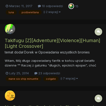
księżniczki Luny. Gdy już ją wykonałem pomyślałem, że fajnie by
Marzec 11, 2017
10 odpowiedzi
15
było się pochwalić efektem końcowym Sama Lunę
wygrawerowaną w plexi zamówiłem u znajomego kilka lat temu -
(i 2 więcej)
luna
podświetlana
w okresie...
Takifugu [Z][Adventure][Violence][Human]
[Light Crossover]
temat dodał
Dorek
w
Opowiadania wszystkich bronies
Witam, Mój długo zapowiadany fanfik w końcu ujrzał światło
dzienne ^^ Raczej z gatunku "długich, epickich epopei", choć
rodziały są dość krótkie w porównaniu do innyc tego typu dzieł.
Luty 25, 2014
23 odpowiedzi
W fiku pojawia się wiele postaci (zarówno z serialu jak i
(i 7 więcej)
mane six ship minuette
colgate
OCków). Wiele z nich umiera... Tak ku przestrodze. Od c...