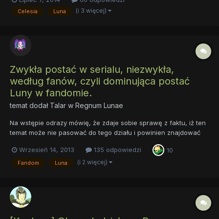
jest mniej. między innymi Ja, azbest i kilka innych osób. Ale jaki
(i 3 więcej)
Celesia
Luna
jest tego powód? Mam też teorie, że upodobanie do...
Zwykła postać w serialu, niezwykła,
według fanów, czyli dominująca postać
Luny w fandomie.
temat dodał
Talar
w
Regnum Lunae
Na wstępie odrazy mówię, że zdaje sobie sprawę z faktu, iż ten
temat może nie pasować do tego działu i powinien znajdować
się w dziale z Luna, ale nie chciałem im tam wrzucać czegoś,
Wrzesień 14, 2013
135 odpowiedzi
10
czego chcieć nie chcą. Chciałbym tutaj poruszyć kwestie, która
od dłuższego mocno mnie intryguje, a mianowicie po...
(i 2 więcej)
Fandom
Luna