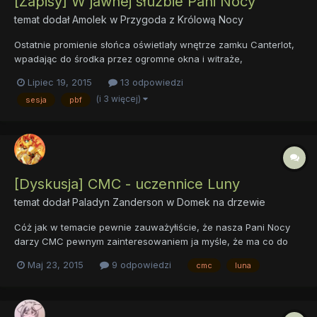
[Zapisy] W jawnej służbie Pani Nocy
temat dodał
Amolek
w
Przygoda z Królową Nocy
Ostatnie promienie słońca oświetlały wnętrze zamku Canterlot,
wpadając do środka przez ogromne okna i witraże,
przedstawiające ważniejsze wydarzenia z historii Equestrii.
Lipiec 19, 2015
13 odpowiedzi
Zdobione kolumny, marmurowe płyty i wszelkiej maści
(i 3 więcej)
sesja
pbf
pozłacane detale robiły ogromne wrażenie na dosyć nietypowej
zbieraninie kucó...
[Dyskusja] CMC - uczennice Luny
temat dodał
Paladyn Zanderson
w
Domek na drzewie
Cóż jak w temacie pewnie zauważyłiście, że nasza Pani Nocy
darzy CMC pewnym zainteresowaniem ja myśle, że ma co do
naszej grupki pewne plany,,, ale co wy sądzicie ?
Maj 23, 2015
9 odpowiedzi
cmc
luna