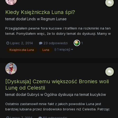
Kiedy Księżniczka Luna śpi?
temat dodał
Linds
w
Regnum Lunae
Przeglądałem pewne fora kucowe i trafiłem na rozkminki na ten
temat. Pomyślałem więc, że to dobry temat do dyskusji. Mamy w
serialu sceny, kiedy Luna jest aktywna w nocy, jak i w dniu. A to
Lipiec 2, 2014
23 odpowiedzi
1
warta nocna przed ślubem Kredensu i Świecącej się Tarczy. A to
rozmowy z Celestią o Kryształowym Imper...
(i 1 więcej)
Księżniczka Luna
Luna
[Dyskusja] Czemu większość Bronies woli
Lunę od Celestii
temat dodał
Gubryś
w
Ogólna dyskusja na temat kucyków
Ostatnio zastanowił mnie fakt z jakich powodów Luna jest
bardziej lubiana przez środowisko bronies niż Celestia. Patrząc
na tak tribrony Lunarna jest duża większosć bronies. Solarnych
Lipiec 7, 2014
60 odpowiedzi