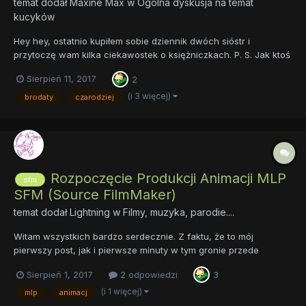
temat dodał
Maxine Max
w
Ogólna dyskusja na temat
kucyków
Hey hey, ostatnio kupiłem sobie dziennik dwóch sióstr i
przytoczę wam kilka ciekawostek o księżniczkach. P. S. Jak ktoś
już to wie to jego sprawa 1. Przez pewien czas Starswirl nie miał
Sierpień 11, 2017
2
mocy. 2. Luna nazywała Celestię Celie. 3. Luna miała przyjaciela
mantykorę Melwina, i potrafił...
(i 3 więcej)
brodaty
czarodziej
Rozpoczęcie Produkcji Animacji MLP
sfm
SFM (Source FilmMaker)
temat dodał
Lightning
w
Filmy, muzyka, parodie....
Witam wszystkich bardzo serdecznie. Z faktu, że to mój
pierwszy post, jak i pierwsze minuty w tym gronie przede
wszystkim chciałbym wszystkich gorąc powitać ^^. Jednak
Sierpień 1, 2017
2 odpowiedzi
3
zwracam się z pytaniem do was. Wiem, że nie jedna osoba tutaj
umie animować i to w zaawansowanym trybie. Jednak mam
(i 1 więcej)
mlp
animacj
pytanie, czy chc...