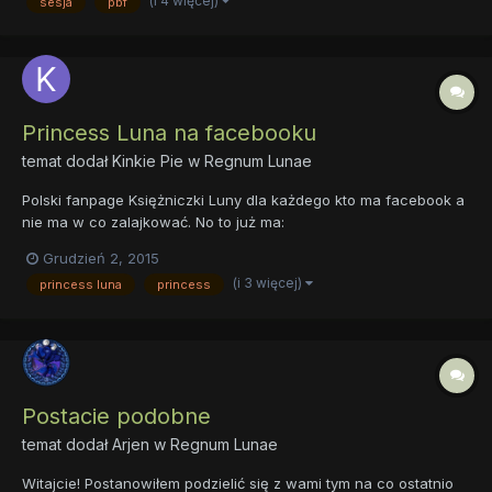
(i 4 więcej)
sesja
pbf
Princess Luna na facebooku
temat dodał
Kinkie Pie
w
Regnum Lunae
Polski fanpage Księżniczki Luny dla każdego kto ma facebook a
nie ma w co zalajkować. No to już ma:
https://www.facebook.com/Princess-Luna-PL-
Grudzień 2, 2015
237734469769400/?ref=bookmarks Temat do wyrażania
(i 3 więcej)
princess luna
princess
oburzenia.
Postacie podobne
temat dodał
Arjen
w
Regnum Lunae
Witajcie! Postanowiłem podzielić się z wami tym na co ostatnio