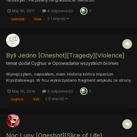
Maj 16, 2017
4 odpowiedzi
7
(i 1 więcej)
celestia
luna
Byli Jedno [Oneshot][Tragedy][Violence]
temat dodał
Cygnus
w
Opowiadania wszystkich bronies
Wymęczyłem, napisałem, mam. Historia końca Imperium
Kryształowego. W ficu wykorzystano fragment artykułu ze strony
kosciol.pl Zapraszam do czytania. Byli Jedno
Maj 14, 2014
5 odpowiedzi
5
(i 8 więcej)
cygnus
byli
Noc Luny [Oneshot][Slice of Life]