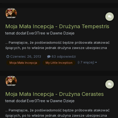
Moja Mała Incepcja - Drużyna Tempestris
temat dodał
Ever3Tree
w
Dawne Dzieje
... Pamiętajcie, że podświadomość będzie próbowała atakować
śpiących, po to właśnie jednak drużyna zawsze ubezpieczna
inne. No... I przygotujcie się, zaraz was wysyłam - Świat wokół
Czerwiec 26, 2013
63 odpowiedzi
was zawirował i wkrótce przemienił się w świecący tysiącami
(i 7 więcej)
Moja Mała Incepcja
My Little Inception
gwiazd wir... Słowa Księżniczki Luny ledwo docierał...
Moja Mała Incepcja - Drużyna Cerastes
temat dodał
Ever3Tree
w
Dawne Dzieje
... Pamiętajcie, że podświadomość będzie próbowała atakować
śpiących, po to właśnie jednak drużyna zawsze ubezpieczna