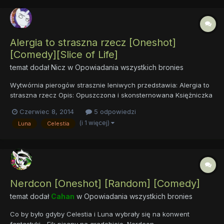
Alergia to straszna rzecz [Oneshot]
[Comedy][Slice of Life]
temat dodał
Nicz
w
Opowiadania wszystkich bronies
Wytwórnia pierogów strasznie leniwych przedstawia: Alergia to
straszna rzecz Opis: Opuszczona i skonsternowana Księżniczka
Księżyca wyrusza w metaforyczną podróż w celu odzyskania
Czerwiec 8, 2014
5 odpowiedzi
swej utraconej przeszłości. Obciążona mroczną tajemnicą musi
(i 1 więcej)
Luna
Celestia
stawić czoła prawdzie, odnaleźć zagubiony w tajemniczyc...
Nerdcon [Oneshot] [Random] [Comedy]
temat dodał
Cahan
w
Opowiadania wszystkich bronies
Co by było gdyby Celestia i Luna wybrały się na konwent
fantastyki... Fik pisany na gradobicie. Nerdcon