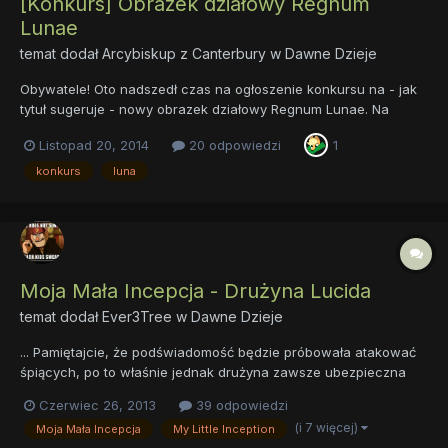
[Konkurs] Obrazek działowy Regnum
Lunae
temat dodał
Arcybiskup z Canterbury
w
Dawne Dzieje
Obywatele! Oto nadszedł czas na ogłoszenie konkursu na - jak
tytuł sugeruje - nowy obrazek działowy Regnum Lunae. Na
grafice znajdować się ma Księżniczka Luna, Nightmare Moon, a
Listopad 20, 2014
20 odpowiedzi
1
jeśli znajdą się na niej obie - to jeszcze lepiej. Oprócz tego nick
Wielkiego Avatara (ArjenNightŁuska), avatara (Ok...
konkurs
luna
Moja Mała Incepcja - Drużyna Lucida
temat dodał
Ever3Tree
w
Dawne Dzieje
... Pamiętajcie, że podświadomość będzie próbowała atakować
śpiących, po to właśnie jednak drużyna zawsze ubezpieczna
inne. No... I przygotujcie się, zaraz was wysyłam - Świat wokół
Czerwiec 26, 2013
39 odpowiedzi
was zawirował i wkrótce przemienił się w świecący tysiącami
(i 7 więcej)
Moja Mała Incepcja
My Little Inception
gwiazd wir... Słowa Księżniczki Luny ledwo docierał...