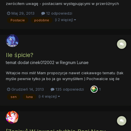
zwróciłem uwagę - postaciami występującymi w przeróżnych
grach czy serialach, których wygląd, historia lub zachowanie
Maj 29, 2013
12 odpowiedzi
przypomina mi Księżniczkę Nocy. To dość... rzadko spotykane
(i 2 więcej)
Postacie
podobne
postacie, niemniej ciekawi mnie czy wy także dostrzegac...
Ile śpicie?
temat dodał
cinek012002
w
Regnum Lunae
Witajcie moi mili! Mam propozycje nawet ciekawego tematu (tak
myśle pewnie tylko ja bo ja go wymyśliłem ) Pochwalcie się ile
spaliście najdłużej ile najkrócej albo ile śpicie po prostu Sądzę,
Grudzień 14, 2013
135 odpowiedzi
1
że nasza ukochana Luna śpi mało więc może się z nią
zmierzycie? Tak jak ja zawsze dziwne tematy...
(i 4 więcej)
sen
luna