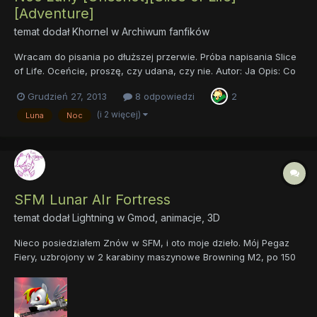
[Adventure]
temat dodał
Khornel
w
Archiwum fanfików
Wracam do pisania po dłuższej przerwie. Próba napisania Slice
of Life. Oceńcie, proszę, czy udana, czy nie. Autor: Ja Opis: Co
robi Luna, gdy my śpimy? Bawi się księżycem i gwiazdami, a
Grudzień 27, 2013
8 odpowiedzi
2
może planuje powrót wiecznej nocy? Nie. Dba o nasze sny i
chroni nas przed koszmarami. I jest najlepszą księżni...
(i 2 więcej)
Luna
Noc
SFM Lunar AIr Fortress
temat dodał
Lightning
w
Gmod, animacje, 3D
Nieco posiedziałem Znów w SFM, i oto moje dzieło. Mój Pegaz
Fiery, uzbrojony w 2 karabiny maszynowe Browning M2, po 150
ammo na karabin oraz łącznie 4 rakiety, 2 po 2 stronach z
automatycznym namierzaniem Powietrze-Powietrze. Zestaw
Myśliwca Lunarnych Sił Powietrznych