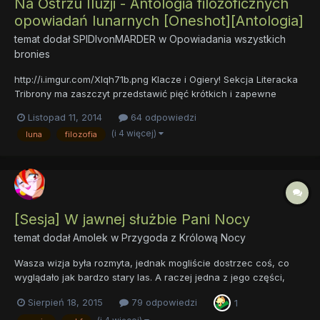
Na Ostrzu Iluzji - Antologia filozoficznych
opowiadań lunarnych [Oneshot][Antologia]
temat dodał
SPIDIvonMARDER
w
Opowiadania wszystkich
bronies
http://i.imgur.com/Xlqh71b.png Klacze i Ogiery! Sekcja Literacka
Tribrony ma zaszczyt przedstawić pięć krótkich i zapewne
zaskakujących opowiadań. Zainspirowani filozofią George'a
Listopad 11, 2014
64 odpowiedzi
Berkeley'a uznaliśmy, że wszechotaczający nas świat to
(i 4 więcej)
luna
filozofia
kłamstwo! Iluzja! Teatr! Ktoś p...
[Sesja] W jawnej służbie Pani Nocy
temat dodał
Amolek
w
Przygoda z Królową Nocy
Wasza wizja była rozmyta, jednak mogliście dostrzec coś, co
wyglądało jak bardzo stary las. A raczej jedna z jego części,
skąpana w promieniach księżyca. W oddali widać było potężny
Sierpień 18, 2015
79 odpowiedzi
1
łańcuch górski. Obraz nie utrzymywał się długo i powoli
wracaliście do rzeczywistości. Pierwszym odczuciem był chłód...