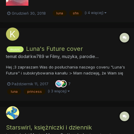
(i 4 więcej)
Grudzień 30, 2018
luna
sfm
Luna's Future cover
music
temat dodał
kw789
w
Filmy, muzyka, parodie....
Hej ;3 zapraszam Was do posłuchania naszego coveru "Luna's
Future" i subskrybowania kanału :> Mam nadzieję, że Wam się
spodoba. Najlepiej by było, gdybyście napisali jakieś rady, co
Październik 11, 2017
7
należy poprawić itd
(i 3 więcej)
luna
princess
Starswirl, księżniczki i dziennik