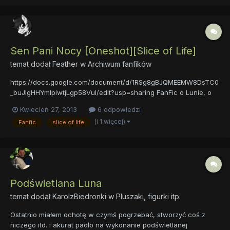
Sen Pani Nocy [Oneshot][Slice of Life]
temat dodał
Feather
w
Archiwum fanfików
https://docs.google.com/document/d/1RSg8gBJQMEEMW8DsTC0
_buJlgHHYmlpiwtjLgp58VuI/edit?usp=sharing FanFic o Lunie, o
tym, jak została Nightmare Moon, dlaczego tak się działo, po
Kwiecień 27, 2013
6 odpowiedzi
prostu to wyjaśniający, mojego autorstwa. Króciutki, na 5 stron,
(i 1 więcej)
Fanfic
slice of life
ale nie lubię czasem się mocno rozpisywać... z dedykacją...
Podświetlana Luna
temat dodał
KarolzBiedronki
w
Pluszaki, figurki itp.
Ostatnio miałem ochotę w czymś pogrzebać, stworzyć coś z
niczego itd. i akurat padło na wykonanie podświetlanej