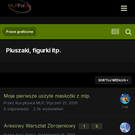
Prace graficzne
Pluszaki, figurki itp.
SORTUJ WEDŁUG
Moje pierwsze uszyte maskotki z mlp.
Przez
Kucykowa MLP
,
Styczeń 21, 2019
5
odpowiedzi
2.2k
wyświetleń
Aresowy Warsztat Zbrojeniowy
1
2
Przez
Ares Prime
,
Październik 11, 2014