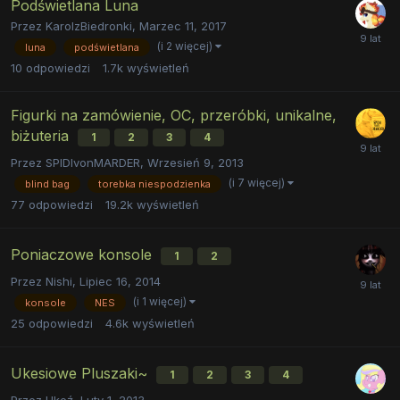
Podświetlana Luna
Przez
KarolzBiedronki
,
Marzec 11, 2017
(i 2 więcej)
luna
podświetlana
10
odpowiedzi
1.7k
wyświetleń
Figurki na zamówienie, OC, przeróbki, unikalne,
biżuteria
1
2
3
4
Przez
SPIDIvonMARDER
,
Wrzesień 9, 2013
(i 7 więcej)
blind bag
torebka niespodzienka
77
odpowiedzi
19.2k
wyświetleń
Poniaczowe konsole
1
2
Przez
Nishi
,
Lipiec 16, 2014
(i 1 więcej)
konsole
NES
25
odpowiedzi
4.6k
wyświetleń
Ukesiowe Pluszaki~
1
2
3
4