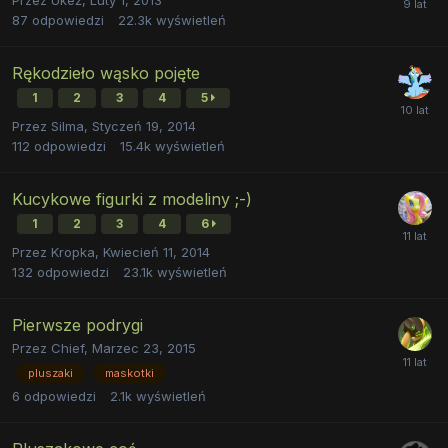
Przez
Ukeź
,
Luty 1, 2013
87
odpowiedzi
22.3k
wyświetleń
Rękodzieło wąsko pojęte
1
2
3
4
5
Przez
Silma
,
Styczeń 19, 2014
112
odpowiedzi
15.4k
wyświetleń
Kucykowe figurki z modeliny ;-)
1
2
3
4
6
Przez
Kropka
,
Kwiecień 11, 2014
132
odpowiedzi
23.1k
wyświetleń
Pierwsze podrygi
Przez
Chief
,
Marzec 23, 2015
pluszaki
maskotki
6
odpowiedzi
2.1k
wyświetleń