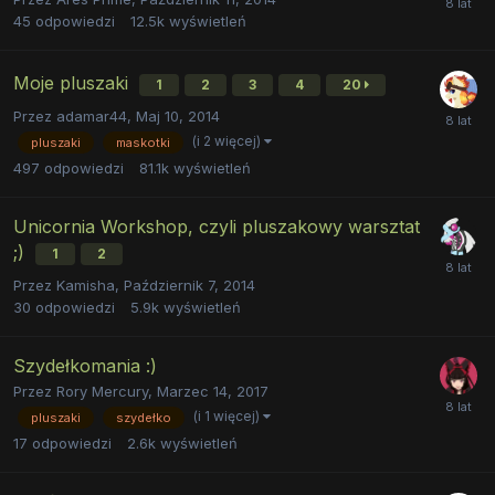
45
odpowiedzi
12.5k
wyświetleń
Moje pluszaki
1
2
3
4
20
Przez
adamar44
,
Maj 10, 2014
(i 2 więcej)
pluszaki
maskotki
497
odpowiedzi
81.1k
wyświetleń
Unicornia Workshop, czyli pluszakowy warsztat
;)
1
2
Przez
Kamisha
,
Październik 7, 2014
30
odpowiedzi
5.9k
wyświetleń
Szydełkomania :)
Przez
Rory Mercury
,
Marzec 14, 2017
(i 1 więcej)
pluszaki
szydełko
17
odpowiedzi
2.6k
wyświetleń