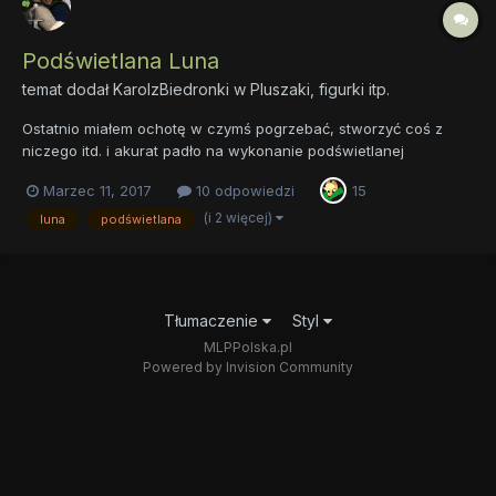
Podświetlana Luna
temat dodał
KarolzBiedronki
w
Pluszaki, figurki itp.
Ostatnio miałem ochotę w czymś pogrzebać, stworzyć coś z
niczego itd. i akurat padło na wykonanie podświetlanej
księżniczki Luny. Gdy już ją wykonałem pomyślałem, że fajnie by
Marzec 11, 2017
10 odpowiedzi
15
było się pochwalić efektem końcowym Sama Lunę
wygrawerowaną w plexi zamówiłem u znajomego kilka lat temu -
(i 2 więcej)
luna
podświetlana
w okresie...
Tłumaczenie
Styl
MLPPolska.pl
Powered by Invision Community