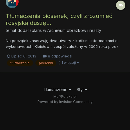
Tłumaczenia piosenek, czyli zrozumieć
rosyjską duszę...
temat dodał
solaris
w
Archiwum obrazków i reszty
Na początek zaserwuję dwa utwory z krótkimi informacjami o
wykonawcach. Kipiełow - zespół założony w 2002 roku przez
Walerija Kipiełowa po jego odejściu z legendarnego zespołu
Lipiec 6, 2013
8 odpowiedzi
heavy metalowego Aria (nazywanej rosyjskim Iron Maiden). W
(i 1 więcej)
tłumaczenie
piosenki
1997 roku można było poczuć przedsmak tej współpracy, a
efektem...
Tłumaczenie
Styl
MLPPolska.pl
Powered by Invision Community