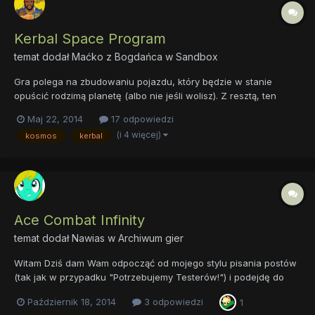
Kerbal Space Program
temat dodał
Maćko z Bogdańca
w
Sandbox
Gra polega na zbudowaniu pojazdu, który będzie w stanie
opuścić rodzimą planetę (albo nie jeśli wolisz). Z resztą, ten
trailer wyrazi więcej niż tysiąc słów. P.S. Oficjalnie nie ma
Maj 22, 2014
17 odpowiedzi
jeszcze multiplayera ale jest modyfikacja, która to umożliwia.
(i 4 więcej)
kosmos
kerbal
Ace Combat Infinity
temat dodał
Nawias
w
Archiwum gier
Witam Dziś dam Wam odpocząć od mojego stylu pisania postów
(tak jak w przypadku "Potrzebujemy Testerów!") i podejdę do
tematu nieco zwięźlej. Miłośnicy podniebnych walk, kochający
Październik 18, 2014
3 odpowiedzi
1
prędkość, akcję i wolność ptaka oraz posiadający PlayStation 3