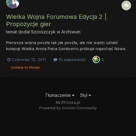
Wielka Wojna Forumowa Edycja 2 |
Propozycje gier
temat dodał
Szonszczyk
w
Archiwum
Pierwsza wojna poszła tak jak poszła, ale nie wadzi ustalić
kolejną! Wielka Armia Pana Sombrerro próbuje najechać Nowe
Królestwo Thoraxa, a jedynym sposobem, aby ją powstrzymać to
Czerwiec 12, 2017
15 odpowiedzi
3
... aby drużyna Thoraxa wygrała w parę gier komputerowych
Dziwne co nie? Mnie też się tak wydaje xD Także zapr...
sombra vs thorax
Tłumaczenie
Styl
MLPPolska.pl
Powered by Invision Community