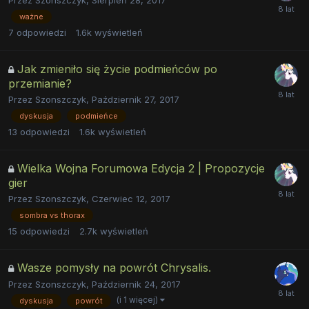
ważne
7
odpowiedzi
1.6k
wyświetleń
Jak zmieniło się życie podmieńców po
przemianie?
Przez
Szonszczyk
,
Październik 27, 2017
dyskusja
podmieńce
13
odpowiedzi
1.6k
wyświetleń
Wielka Wojna Forumowa Edycja 2 | Propozycje
gier
Przez
Szonszczyk
,
Czerwiec 12, 2017
sombra vs thorax
15
odpowiedzi
2.7k
wyświetleń
Wasze pomysły na powrót Chrysalis.
Przez
Szonszczyk
,
Październik 24, 2017
(i 1 więcej)
dyskusja
powrót