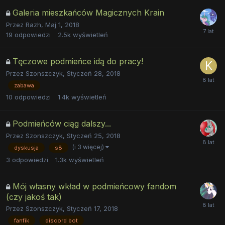
Galeria mieszkańców Magicznych Krain
Przez
Razh
,
Maj 1, 2018
19
odpowiedzi
2.5k
wyświetleń
Tęczowe podmieńce idą do pracy!
Przez
Szonszczyk
,
Styczeń 28, 2018
zabawa
10
odpowiedzi
1.4k
wyświetleń
Podmieńców ciąg dalszy...
Przez
Szonszczyk
,
Styczeń 25, 2018
(i 3 więcej)
dyskusja
s8
3
odpowiedzi
1.3k
wyświetleń
Mój własny wkład w podmieńcowy fandom
(czy jakoś tak)
Przez
Szonszczyk
,
Styczeń 17, 2018
fanfik
discord bot