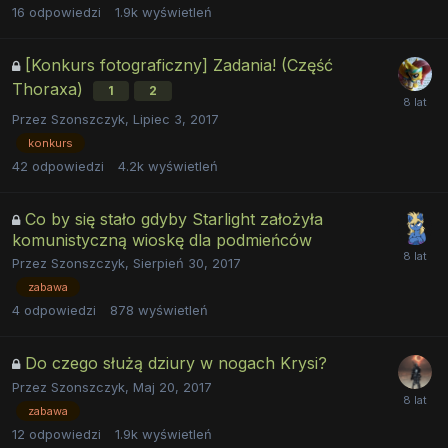
16
odpowiedzi
1.9k
wyświetleń
[Konkurs fotograficzny] Zadania! (Część
Thoraxa)
1
2
Przez
Szonszczyk
,
Lipiec 3, 2017
konkurs
42
odpowiedzi
4.2k
wyświetleń
Co by się stało gdyby Starlight założyła
komunistyczną wioskę dla podmieńców
Przez
Szonszczyk
,
Sierpień 30, 2017
zabawa
4
odpowiedzi
878
wyświetleń
Do czego służą dziury w nogach Krysi?
Przez
Szonszczyk
,
Maj 20, 2017
zabawa
12
odpowiedzi
1.9k
wyświetleń