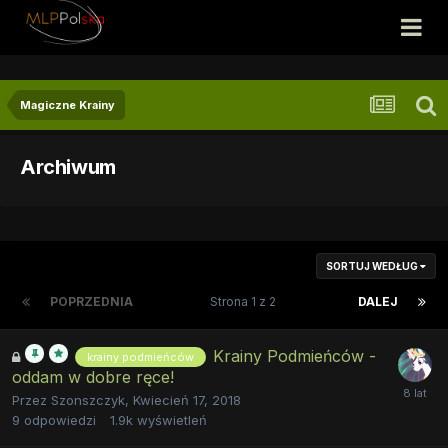
Magiczne Krainy
Archiwum
SORTUJ WEDŁUG
POPRZEDNIA
Strona 1 z 2
DALEJ
Krainy Podmieńców -
krainy podmieńców
oddam w dobre ręce!
Przez
Szonszczyk
,
Kwiecień 17, 2018
9
odpowiedzi
1.9k
wyświetleń