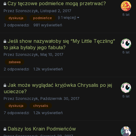
Czy tęczowe podmieńce mogą przetrwać?
Przez
Szonszczyk
,
Listopad 2, 2017
(i 1 więcej)
dyskusja
podmieńce
3
odpowiedzi
981
wyświetleń
Jeśli show nazywałoby się “My Little Tęczling”
to jaka byłaby jego fabuła?
Przez
Szonszczyk
,
Maj 10, 2017
zabawa
2
odpowiedzi
1.2k
wyświetleń
Jak może wyglądać kryjówka Chrysalis po jej
ucieczce?
Przez
Szonszczyk
,
Październik 30, 2017
dyskusja
chrysalis
7
odpowiedzi
1.2k
wyświetleń
Dalszy los Krain Podmieńców
Przez
Szonszczyk
,
Sierpień 28, 2017