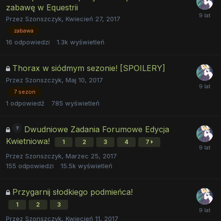
zabawę w Equestrii
Przez
Szonszczyk
,
Kwiecień 27, 2017
zabawa
16
odpowiedzi
1.3k
wyświetleń
Thorax w siódmym sezonie! [SPOILERY]
Przez
Szonszczyk
,
Maj 10, 2017
7 sezon
1
odpowiedź
785
wyświetleń
Dwudniowe Zadania Forumowe Edycja
Kwietniowa!
1
2
3
4
7
Przez
Szonszczyk
,
Marzec 25, 2017
155
odpowiedzi
15.5k
wyświetleń
Przygarnij słodkiego podmieńca!
1
2
3
Przez
Szonszczyk
,
Kwiecień 11, 2017