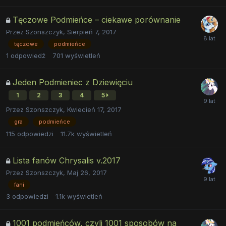
Tęczowe Podmieńce – ciekawe porównanie
Przez
Szonszczyk
,
Sierpień 7, 2017
tęczowe
podmieńce
1
odpowiedź
701
wyświetleń
Jeden Podmieniec z Dziewięciu
1
2
3
4
5
Przez
Szonszczyk
,
Kwiecień 17, 2017
gra
podmieńce
115
odpowiedzi
11.7k
wyświetleń
Lista fanów Chrysalis v.2017
Przez
Szonszczyk
,
Maj 26, 2017
fani
3
odpowiedzi
1.1k
wyświetleń
1001 podmieńców, czyli 1001 sposobów na