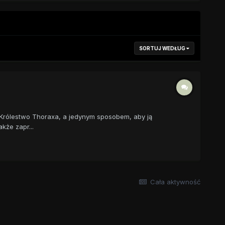
SORTUJ WEDŁUG
e Królestwo Thoraxa, a jedynym sposobem, aby ją
kże zapr...
Cała aktywność