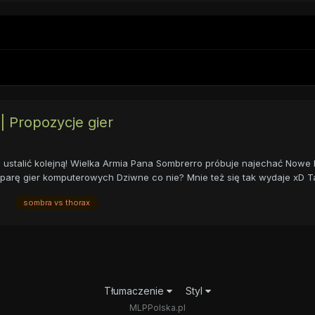
 Propozycje gier
zi ustalić kolejną! Wielka Armia Pana Sombrerro próbuje najechać Now
parę gier komputerowych Dziwne co nie? Mnie też się tak wydaje xD Ta
sombra vs thorax
Tłumaczenie
Styl
MLPPolska.pl