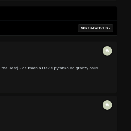
SORTUJ WEDŁUG
the Beat) - osu!mania I takie pytanko do graczy osu!: