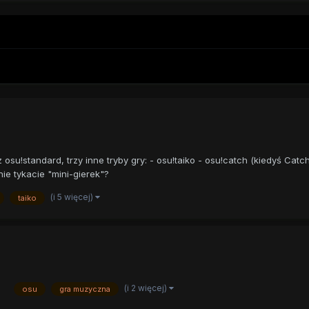
u!standard, trzy inne tryby gry: - osu!taiko - osu!catch (kiedyś Catch 
ie tykacie "mini-gierek"?
(i 5 więcej)
taiko
(i 2 więcej)
osu
gra muzyczna