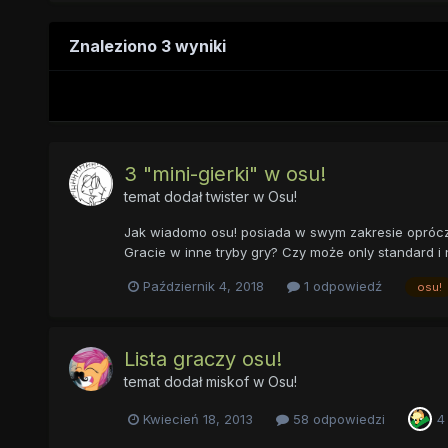
Znaleziono 3 wyniki
3 "mini-gierki" w osu!
temat dodał
twister
w
Osu!
Jak wiadomo osu! posiada w swym zakresie oprócz os
Gracie w inne tryby gry? Czy może only standard i n
Październik 4, 2018
1 odpowiedź
osu!
Lista graczy osu!
temat dodał
miskof
w
Osu!
Kwiecień 18, 2013
58 odpowiedzi
4