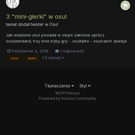
3 "mini-gierki" w osu!
temat dodał
twister
w
Osu!
Jak wiadomo osu! posiada w swym zakresie oprócz
osu!standard, trzy inne tryby gry: - osu!taiko - osu!catch (kiedyś
Catch the Beat) - osu!mania I takie pytanko do graczy osu!:
Październik 4, 2018
1 odpowiedź
Gracie w inne tryby gry? Czy może only standard i nie tykacie
(i 5 więcej)
osu!
taiko
"mini-gierek"?
Tłumaczenie
Styl
MLPPolska.pl
Powered by Invision Community