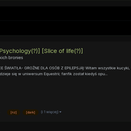
ychology(?)] [Slice of life(?)]
ich bronies
ĄCE ŚWIATŁA- GROŹNE DLA OSÓB Z EPILEPSJĄ! Witam wszystkie kucyki, st
ieje się w uniwersum Equestrii; fanfik został kiedyś opu...
(i 1 więcej)
4
[nz]
[dark]