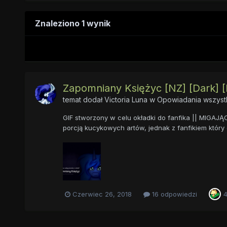
Znaleziono 1 wynik
Zapomniany Księżyc [NZ] [Dark] [Ps
temat dodał
Victoria Luna
w
Opowiadania wszystk
GIF stworzony w celu okładki do fanfika || MIGAJ
porcją kucykowych artów, jednak z fanfikiem który dz
Czerwiec 26, 2018
16 odpowiedzi