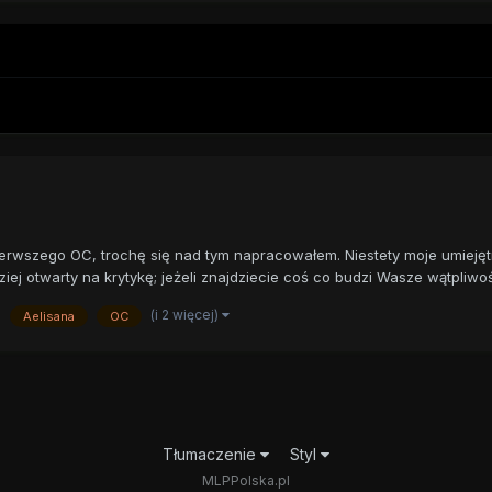
ierwszego OC, trochę się nad tym napracowałem. Niestety moje umiejęt
ziej otwarty na krytykę; jeżeli znajdziecie coś co budzi Wasze wątpliwośc
(i 2 więcej)
Aelisana
OC
Tłumaczenie
Styl
MLPPolska.pl