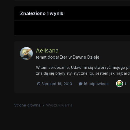
Znaleziono 1 wynik
Aelisana
temat dodał
Eter
w
Dawne Dzieje
Witam serdecznie, Udało mi się stworzyć mojego p
znajdą się błędy stylistyczne itp. Jestem jak najbard
Sierpień 16, 2013
16 odpowiedzi
1
Strona główna
Wyszukiwarka