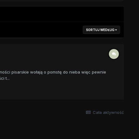
SORTUJ WEDŁUG
ności pisarskie wołają o pomstę do nieba więc pewnie
i t...
Cała aktywność