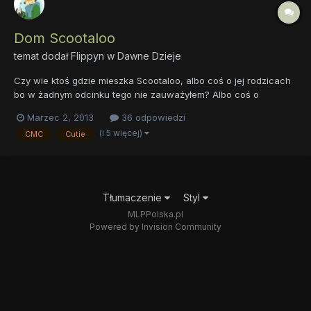
Dom Scootaloo
temat dodał
Flippyn
w
Dawne Dzieje
Czy wie ktoś gdzie mieszka Scootaloo, albo coś o jej rodzicach
bo w żadnym odcinku tego nie zauważyłem? Albo coś o
rodzicach Apple Bloom. Przepraszam, jeśli powtórzyłem wątek.
Marzec 2, 2013
36 odpowiedzi
//Pozwoliłem sobie wprowadzić tagi ~Fragin
(i 5 więcej)
CMC
Cutie
Tłumaczenie
Styl
MLPPolska.pl
Powered by Invision Community