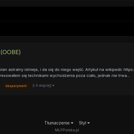
m(OOBE)
stralny istnieje, i da się do niego wejść. Artykuł na wikipedii: https
esowałem się technikami wychodzenia poza ciało, jednak nie trwa...
(i 4 więcej)
eksperyment
Tłumaczenie
Styl
MLPPolska.pl