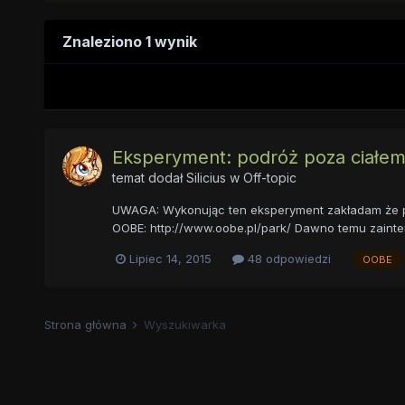
Znaleziono 1 wynik
Eksperyment: podróż poza ciałe
temat dodał
Silicius
w
Off-topic
UWAGA: Wykonując ten eksperyment zakładam że plan a
OOBE: http://www.oobe.pl/park/ Dawno temu zainter
Lipiec 14, 2015
48 odpowiedzi
OOBE
Strona główna
Wyszukiwarka