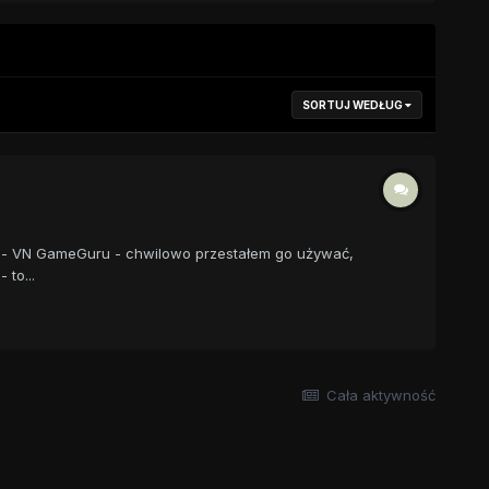
SORTUJ WEDŁUG
io - VN GameGuru - chwilowo przestałem go używać,
to...
Cała aktywność