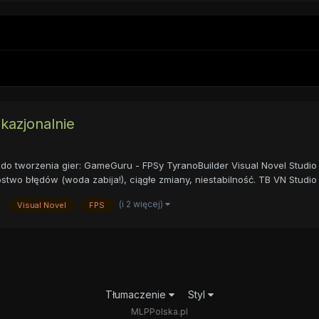
okazjonalnie
do tworzenia gier: GameGuru - FPSy TyranoBuilder Visual Novel Stud
 błędów (woda zabija!), ciągłe zmiany, niestabilność. TB VN Studio - 
(i 2 więcej)
Visual Novel
FPS
Tłumaczenie
Styl
MLPPolska.pl