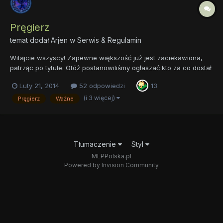
Pręgierz
temat dodał
Arjen
w
Serwis & Regulamin
Witajcie wszyscy! Zapewne większość już jest zaciekawiona,
patrząc po tytule. Otóż postanowiliśmy ogłaszać kto za co dostał
bana, z wyjaśnieniem - żeby nie pozwolić co niektórym wiecznie
Luty 21, 2014
52 odpowiedzi
13
niezadowolonym na tworzenie fałszywej atmosfery wskazującej,
że zostali niesłusznie ukarani. Mały wzór:...
(i 3 więcej)
Pręgierz
Ważne
Tłumaczenie
Styl
MLPPolska.pl
Powered by Invision Community