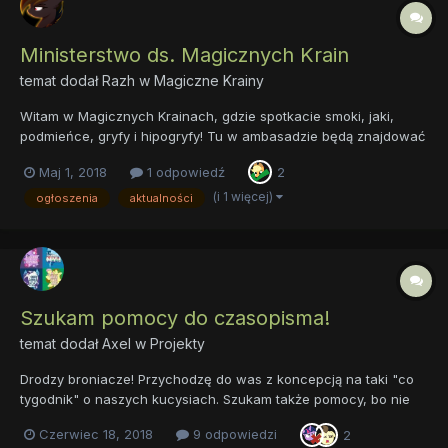
Ministerstwo ds. Magicznych Krain
temat dodał
Razh
w
Magiczne Krainy
Witam w Magicznych Krainach, gdzie spotkacie smoki, jaki,
podmieńce, gryfy i hipogryfy! Tu w ambasadzie będą znajdować
się ogłoszenia i temu podobne rzeczy organizacyjne. Jako nowy
Maj 1, 2018
1 odpowiedź
2
opiekun zajmę się wymienionymi wyżej rasami, jako iż nabierają
coraz większego znaczenia w Equestrii,...
(i 1 więcej)
ogłoszenia
aktualności
Szukam pomocy do czasopisma!
temat dodał
Axel
w
Projekty
Drodzy broniacze! Przychodzę do was z koncepcją na taki "co
tygodnik" o naszych kucysiach. Szukam także pomocy, bo nie
wiem od czego zacząć. Na jakiej stronie stworzyć? Jakie tematy
Czerwiec 18, 2018
9 odpowiedzi
2
umieścić? Jaki tytuł? Byłabym bardzo wdzięczna jeśli ktoś by