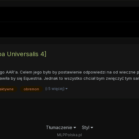
a Universalis 4]
ego AAR'a. Celem jego było by postawienie odpowiedzi na od wieczne 
wiła by się Equestria. Jednak to wszystko chciał bym zwięczyć tym sa
(i 5 więcej)
raktywne
obremon
Tłumaczenie
Styl
MLPPolska.pl