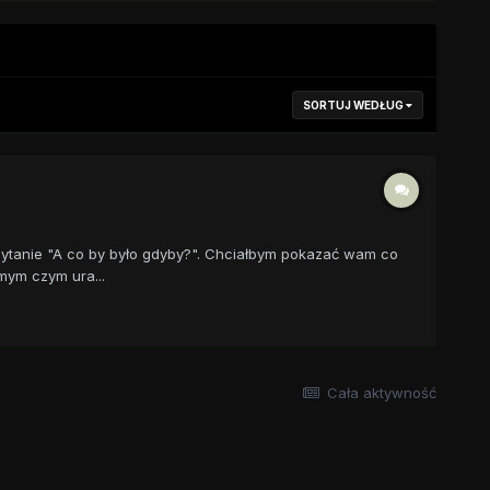
SORTUJ WEDŁUG
pytanie "A co by było gdyby?". Chciałbym pokazać wam co
mym czym ura...
Cała aktywność