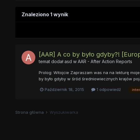
Znaleziono 1 wynik
[AAR] A co by było gdyby?! [Europ
temat dodał
asd
w
AAR - After Action Reports
Prolog: Witojcie Zapraszam was na na lekturę moj
by było gdyby w śród średniowiecznych krajów poja
Październik 18, 2015
1 odpowiedź
inte
Strona główna
Wyszukiwarka