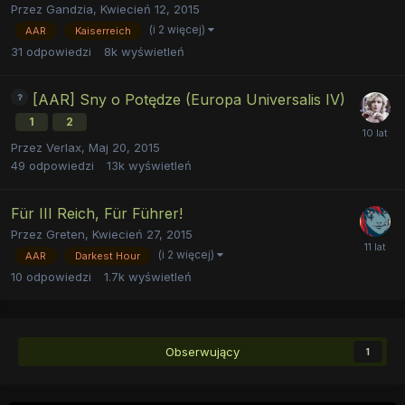
Przez
Gandzia
,
Kwiecień 12, 2015
(i 2 więcej)
AAR
Kaiserreich
31
odpowiedzi
8k
wyświetleń
[AAR] Sny o Potędze (Europa Universalis IV)
1
2
Przez
Verlax
,
Maj 20, 2015
49
odpowiedzi
13k
wyświetleń
Für III Reich, Für Führer!
Przez
Greten
,
Kwiecień 27, 2015
(i 2 więcej)
AAR
Darkest Hour
10
odpowiedzi
1.7k
wyświetleń
Obserwujący
1