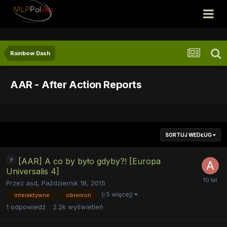
Rainbow Dash
AAR - After Action Reports
SORTUJ WEDŁUG
[AAR] A co by było gdyby?! [Europa
Universalis 4]
Przez
asd
,
Październik 18, 2015
(i 5 więcej)
interaktywne
obremon
1
odpowiedź
2.2k
wyświetleń