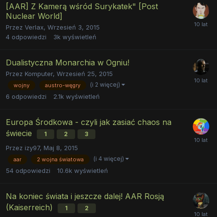
[AAR] Z Kamerą wśród Surykatek" [Post
Nuclear World]
Przez
Verlax
,
Wrzesień 3, 2015
4
odpowiedzi
3k
wyświetleń
Dualistyczna Monarchia w Ogniu!
Przez
Komputer
,
Wrzesień 25, 2015
(i 2 więcej)
wojny
austro-węgry
6
odpowiedzi
2.1k
wyświetleń
Europa Środkowa - czyli jak zasiać chaos na
świecie
1
2
3
Przez
izy97
,
Maj 8, 2015
(i 4 więcej)
aar
2 wojna światowa
54
odpowiedzi
10.6k
wyświetleń
Na koniec świata i jeszcze dalej! AAR Rosją
(Kaiserreich)
1
2