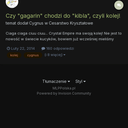
Czy "gagarin" chodzi do "kibla", czyli kolej!
temat dodał
Cygnus
w
Cesarstwo Kryształowe
Ciaga ciaga ciuu ciuu... Crystal Empire ma swoją kolej! Nie jest to
nowość w świecie kucyków, bowiem już wcześniej mieliśmy
styczność z pociągami w Equestrii, jednak ten okaz zasługuje na
Luty 22, 2014
160 odpowiedzi
wyróżnienie. Nasz świat jest pełen lokomotyw, wagonów, stacji...
(i 8 więcej)
kolej
cygnus
Wszystkiego co z koleją związane. Istni...
Tłumaczenie
Styl
MLPPolska.pl
Powered by Invision Community